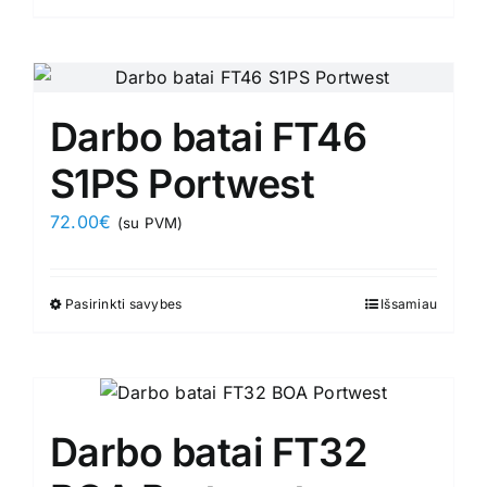
product
product
has
page
multiple
variants.
Darbo batai FT46
The
options
S1PS Portwest
may
72.00
€
(su PVM)
be
chosen
on
Pasirinkti savybes
This
Išsamiau
the
product
product
has
page
multiple
variants.
Darbo batai FT32
The
options