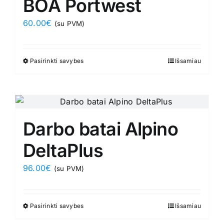
BOA Portwest
may
60.00
€
(su PVM)
be
chosen
on
Pasirinkti savybes
This
Išsamiau
the
product
product
has
page
multiple
variants.
Darbo batai Alpino
The
options
DeltaPlus
may
96.00
€
(su PVM)
be
chosen
on
Pasirinkti savybes
This
Išsamiau
the
product