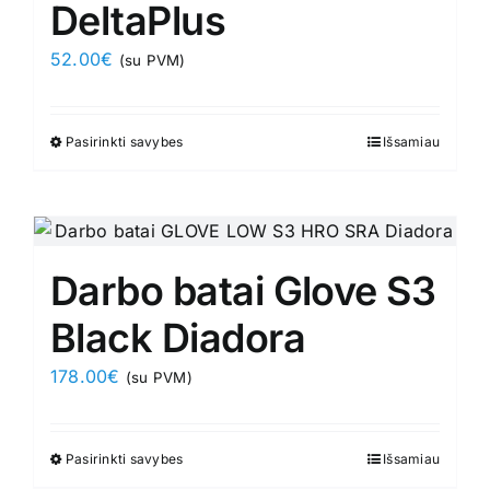
DeltaPlus
be
chosen
52.00
€
(su PVM)
on
the
product
Pasirinkti savybes
This
Išsamiau
page
product
has
multiple
variants.
Darbo batai Glove S3
The
options
Black Diadora
may
178.00
€
(su PVM)
be
chosen
on
Pasirinkti savybes
This
Išsamiau
the