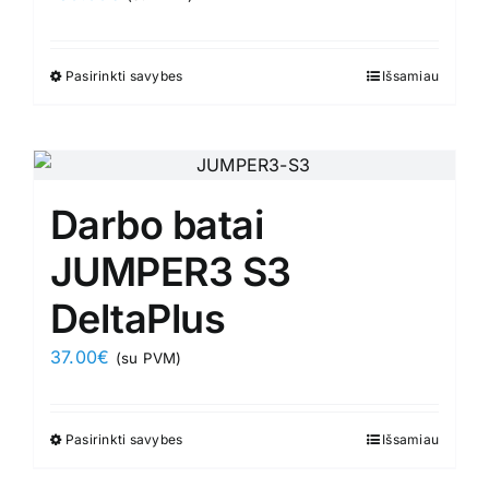
chosen
on
Pasirinkti savybes
This
Išsamiau
the
product
product
has
page
multiple
variants.
Darbo batai
The
options
JUMPER3 S3
may
DeltaPlus
be
chosen
37.00
€
(su PVM)
on
the
product
Pasirinkti savybes
This
Išsamiau
page
product