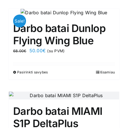
has
page
multiple
variants.
Sale!
Darbo batai Dunlop
The
options
Flying Wing Blue
may
Original
Current
50.00
€
68.00
€
(su PVM)
be
price
price
chosen
was:
is:
on
Pasirinkti savybes
This
Išsamiau
68.00€.
50.00€.
the
product
product
has
page
multiple
variants.
Darbo batai MIAMI
The
options
S1P DeltaPlus
may