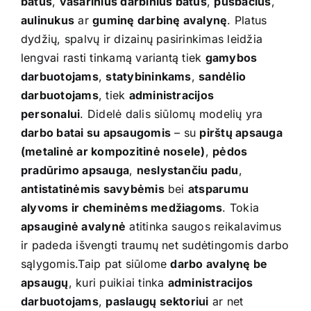
batus
,
vasarinius darbinius batus
,
pusbačius
,
aulinukus
ar
guminę darbinę avalynę
. Platus
dydžių, spalvų ir dizainų pasirinkimas leidžia
lengvai rasti tinkamą variantą tiek
gamybos
darbuotojams
,
statybininkams
,
sandėlio
darbuotojams
, tiek
administracijos
personalui
. Didelė dalis siūlomų modelių yra
darbo batai su apsaugomis
– su
pirštų apsauga
(metalinė ar kompozitinė nosele)
,
pėdos
pradūrimo apsauga
,
neslystančiu padu
,
antistatinėmis savybėmis
bei
atsparumu
alyvoms ir cheminėms medžiagoms
. Tokia
apsauginė avalynė
atitinka saugos reikalavimus
ir padeda išvengti traumų net sudėtingomis darbo
sąlygomis.Taip pat siūlome
darbo avalynę be
apsaugų
, kuri puikiai tinka
administracijos
darbuotojams
,
paslaugų sektoriui
ar net