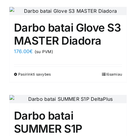
has
multiple
variants.
Darbo batai Glove S3
The
options
MASTER Diadora
may
176.00
€
(su PVM)
be
chosen
on
Pasirinkti savybes
This
Išsamiau
the
product
product
has
page
multiple
variants.
Darbo batai
The
options
SUMMER S1P
may