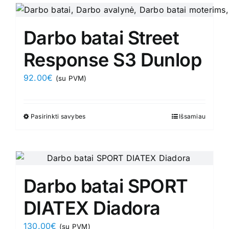
page
multiple
variants.
Darbo batai Street
The
options
Response S3 Dunlop
may
92.00
€
(su PVM)
be
chosen
on
Pasirinkti savybes
This
Išsamiau
the
product
product
has
page
multiple
variants.
Darbo batai SPORT
The
options
DIATEX Diadora
may
130.00
€
(su PVM)
be