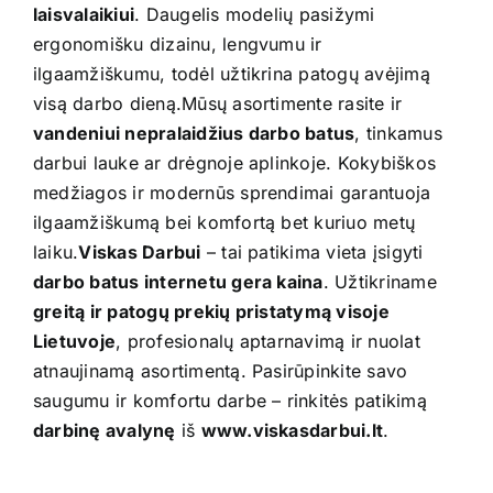
laisvalaikiui
. Daugelis modelių pasižymi
ergonomišku dizainu, lengvumu ir
ilgaamžiškumu, todėl užtikrina patogų avėjimą
visą darbo dieną.Mūsų asortimente rasite ir
vandeniui nepralaidžius darbo batus
, tinkamus
darbui lauke ar drėgnoje aplinkoje. Kokybiškos
medžiagos ir modernūs sprendimai garantuoja
ilgaamžiškumą bei komfortą bet kuriuo metų
laiku.
Viskas Darbui
– tai patikima vieta įsigyti
darbo batus internetu gera kaina
. Užtikriname
greitą ir patogų prekių pristatymą visoje
Lietuvoje
, profesionalų aptarnavimą ir nuolat
atnaujinamą asortimentą. Pasirūpinkite savo
saugumu ir komfortu darbe – rinkitės patikimą
darbinę avalynę
iš
www.viskasdarbui.lt
.