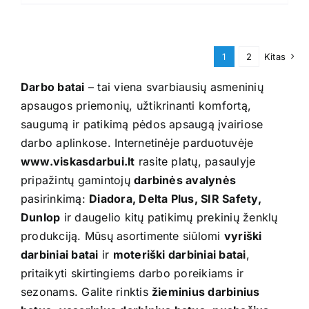
page
product
has
multiple
1
2
Kitas
variants.
The
Darbo batai
– tai viena svarbiausių asmeninių
options
apsaugos priemonių, užtikrinanti komfortą,
may
saugumą ir patikimą pėdos apsaugą įvairiose
be
darbo aplinkose. Internetinėje parduotuvėje
chosen
www.viskasdarbui.lt
rasite platų, pasaulyje
on
pripažintų gamintojų
darbinės avalynės
the
pasirinkimą:
Diadora, Delta Plus, SIR Safety,
product
Dunlop
ir daugelio kitų patikimų prekinių ženklų
page
produkciją. Mūsų asortimente siūlomi
vyriški
darbiniai batai
ir
moteriški darbiniai batai
,
pritaikyti skirtingiems darbo poreikiams ir
sezonams. Galite rinktis
žieminius darbinius