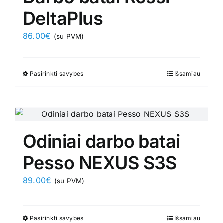
options
DeltaPlus
may
86.00
€
(su PVM)
be
chosen
on
Pasirinkti savybes
This
Išsamiau
the
product
product
has
page
multiple
variants.
Odiniai darbo batai
The
options
Pesso NEXUS S3S
may
89.00
€
(su PVM)
be
chosen
on
Pasirinkti savybes
This
Išsamiau
the