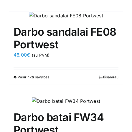
product
product
has
page
multiple
variants.
Darbo sandalai FE08
The
options
Portwest
may
46.00
€
(su PVM)
be
chosen
on
Pasirinkti savybes
This
Išsamiau
the
product
product
has
page
multiple
variants.
Darbo batai FW34
The
options
Portwest