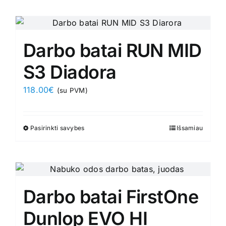
product
has
page
multiple
variants.
Darbo batai RUN MID
The
options
S3 Diadora
may
118.00
€
(su PVM)
be
chosen
on
Pasirinkti savybes
This
Išsamiau
the
product
product
has
page
multiple
variants.
Darbo batai FirstOne
The
options
Dunlop EVO HI
may