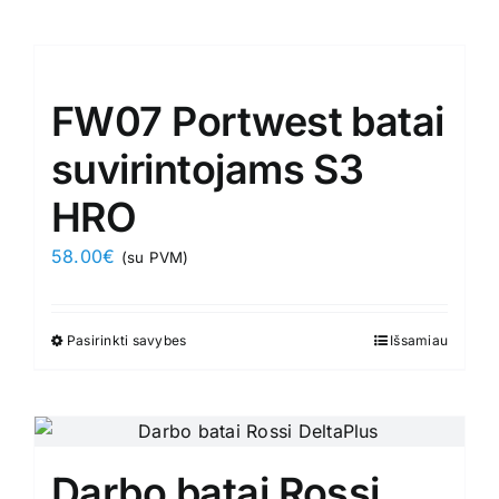
Kontaktai
FW07 Portwest batai
suvirintojams S3
HRO
58.00
€
(su PVM)
Pasirinkti savybes
This
Išsamiau
product
has
multiple
variants.
Darbo batai Rossi
The