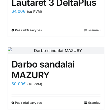
Lautaret 3 DeltaPlus
may
64.00
€
(su PVM)
be
chosen
on
Pasirinkti savybes
This
Išsamiau
the
product
product
has
page
multiple
variants.
Darbo sandalai
The
options
MAZURY
may
50.00
€
(su PVM)
be
chosen
on
Pasirinkti savybes
This
Išsamiau
the
product
product