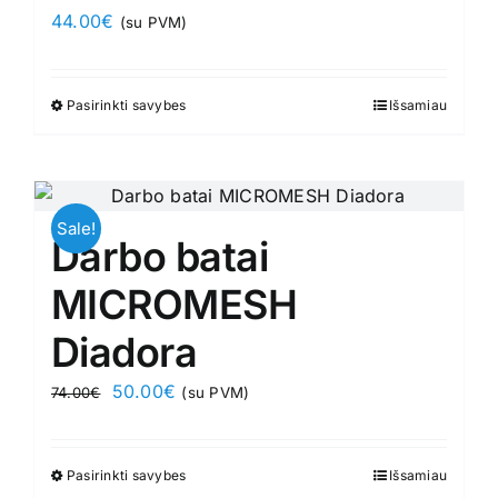
44.00
€
(su PVM)
be
chosen
on
Pasirinkti savybes
This
Išsamiau
the
product
product
has
page
multiple
variants.
Sale!
Darbo batai
The
options
MICROMESH
may
Diadora
be
chosen
Original
Current
50.00
€
74.00
€
(su PVM)
on
price
price
the
was:
is:
product
Pasirinkti savybes
This
Išsamiau
74.00€.
50.00€.