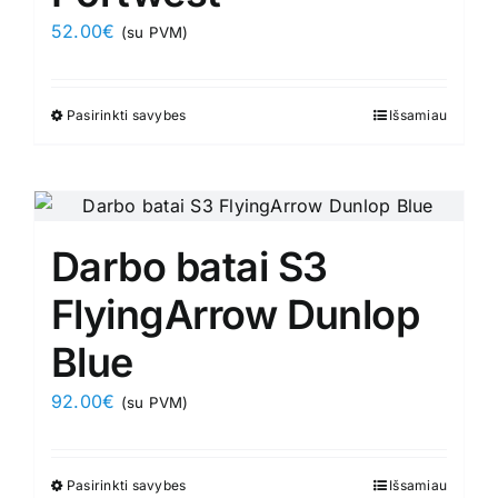
may
52.00
€
(su PVM)
be
chosen
on
Pasirinkti savybes
This
Išsamiau
the
product
product
has
page
multiple
variants.
Darbo batai S3
The
options
FlyingArrow Dunlop
may
Blue
be
chosen
92.00
€
(su PVM)
on
the
product
Pasirinkti savybes
This
Išsamiau