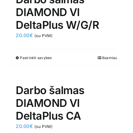
DIAMOND VI
DeltaPlus W/G/R
20.00
€
(su PVM)
Pasirinkti savybes
This
Išsamiau
product
has
multiple
Darbo šalmas
variants.
The
DIAMOND VI
options
DeltaPlus CA
may
be
20.00
€
(su PVM)
chosen