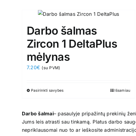
has
multiple
variants.
Darbo šalmas
The
options
Zircon 1 DeltaPlus
may
mėlynas
be
chosen
7.20
€
(su PVM)
on
the
product
Pasirinkti savybes
This
Išsamiau
page
product
has
Darbo šalmai
– pasaulyje pripažintų prekinių že
multiple
Jums leis atrasti sau tinkamą. Platus darbo saug
variants.
nepriklausomai nuo to ar ieškosite administrac
The