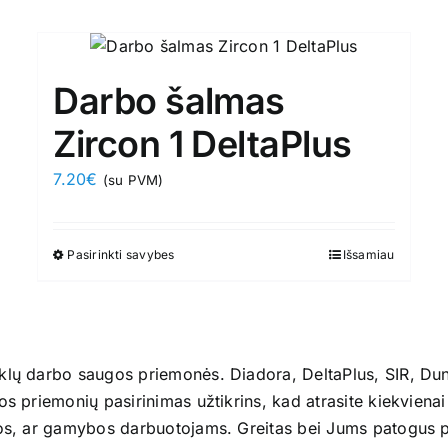
has
multiple
variants.
Darbo šalmas
The
options
Zircon 1 DeltaPlus
may
7.20
€
(su PVM)
be
chosen
on
Pasirinkti savybes
This
Išsamiau
the
product
product
has
page
multiple
variants.
nklų darbo saugos priemonės. Diadora, DeltaPlus, SIR, Dun
The
os priemonių pasirinimas užtikrins, kad atrasite kiekviena
options
ijos, ar gamybos darbuotojams. Greitas bei Jums patogus 
may