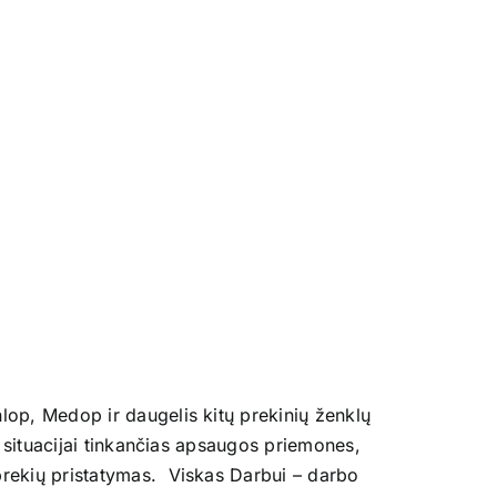
has
multiple
variants.
The
options
may
be
chosen
on
the
product
page
lop, Medop ir daugelis kitų prekinių ženklų
i situacijai tinkančias apsaugos priemones,
prekių pristatymas. Viskas Darbui – darbo