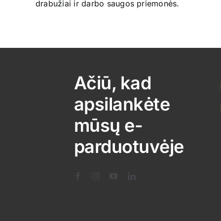
drabužiai ir darbo saugos priemonės.
options
may
be
chosen
on
the
Ačiū, kad
product
apsilankėte
page
mūsų e-
parduotuvėje