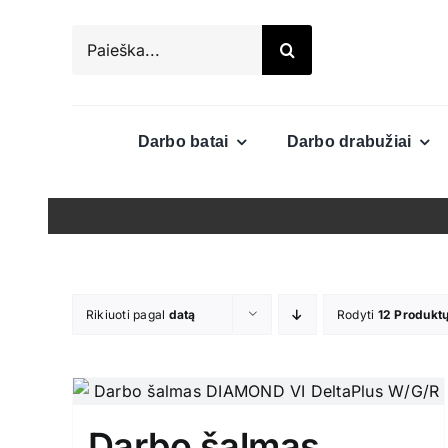
Skip
Search
to
for:
content
Darbo batai
Darbo drabužiai
Rikiuoti pagal
datą
Rodyti
12 Produkt
Darbo šalmas