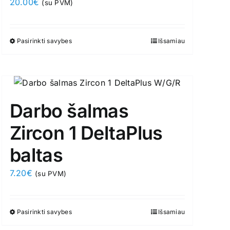
the
20.00
€
(su PVM)
product
page
Pasirinkti savybes
This
Išsamiau
product
has
multiple
variants.
Darbo šalmas
The
options
Zircon 1 DeltaPlus
may
baltas
be
chosen
7.20
€
(su PVM)
on
the
product
Pasirinkti savybes
This
Išsamiau
page
product