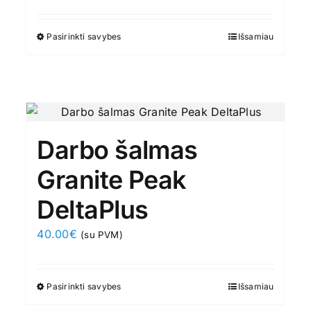
on
the
Pasirinkti savybes
This
Išsamiau
product
product
page
has
multiple
variants.
The
Darbo šalmas
options
may
Granite Peak
be
DeltaPlus
chosen
on
40.00
€
(su PVM)
the
product
page
Pasirinkti savybes
This
Išsamiau
product