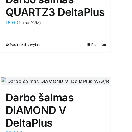
QUARTZ3 DeltaPlus
18.00
€
(su PVM)
Pasirinkti savybes
This
Išsamiau
product
has
multiple
variants.
The
options
Darbo šalmas
may
DIAMOND V
be
chosen
DeltaPlus
on