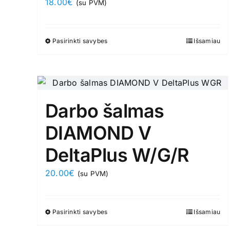
18.00
€
(su PVM)
on
the
product
Pasirinkti savybes
This
Išsamiau
page
product
has
multiple
variants.
Darbo šalmas
The
options
DIAMOND V
may
DeltaPlus W/G/R
be
chosen
20.00
€
(su PVM)
on
the
product
Pasirinkti savybes
This
Išsamiau
page
product