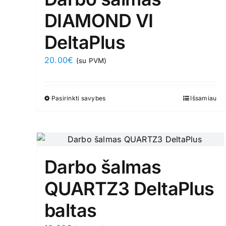
DIAMOND VI
DeltaPlus
20.00
€
(su PVM)
Pasirinkti savybes
This
Išsamiau
product
has
multiple
variants.
Darbo šalmas
The
options
QUARTZ3 DeltaPlus
may
baltas
be
chosen