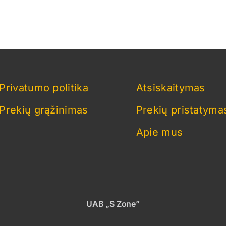
be
chosen
on
the
product
page
Privatumo politika
Atsiskaitymas
Prekių grąžinimas
Prekių pristatyma
Apie mus
UAB „S Zone”