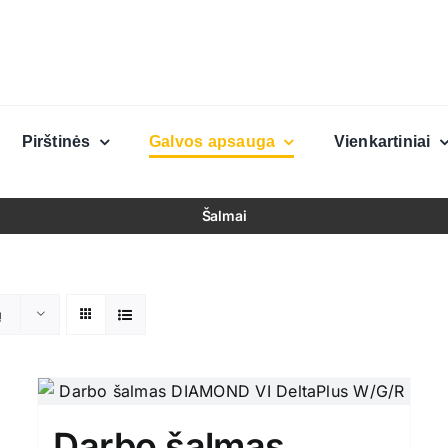
Pirštinės
Galvos apsauga
Vienkartiniai
Šalmai
ų
Darbo šalmas