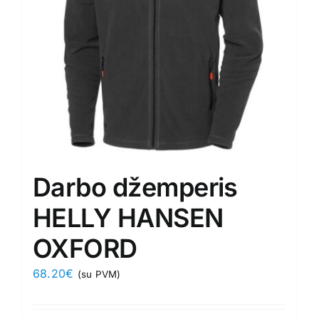
chosen
on
the
product
page
Darbo džemperis
HELLY HANSEN
OXFORD
68.20
€
(su PVM)