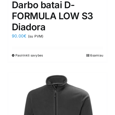
Darbo batai D-
FORMULA LOW S3
Diadora
90.00
€
(su PVM)
Pasirinkti savybes
This
Išsamiau
product
has
multiple
variants.
The
options
may
be