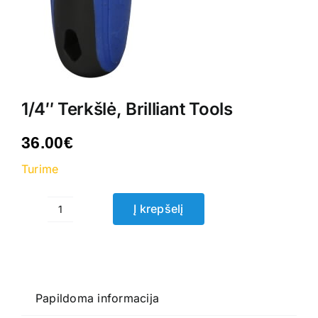
1/4″ Terkšlė, Brilliant Tools
36.00
€
Turime
Į krepšelį
produkto
kiekis:
1/4"
Terkšlė,
Brilliant
Papildoma informacija
Tools