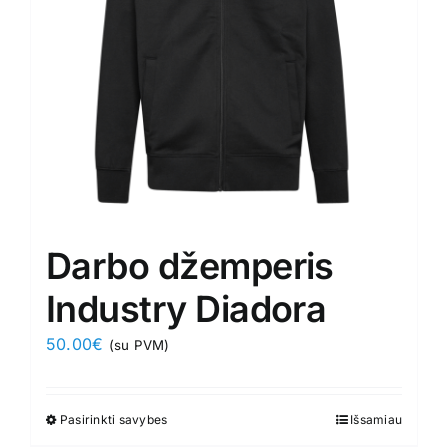
Darbo džemperis
Industry Diadora
50.00
€
(su PVM)
Pasirinkti savybes
This
Išsamiau