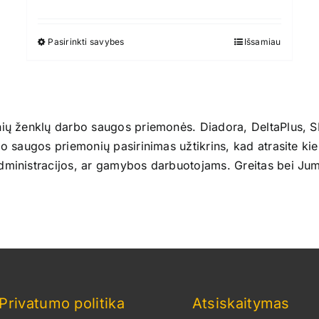
Pasirinkti savybes
This
Išsamiau
product
has
multiple
variants.
nių ženklų darbo saugos priemonės. Diadora, DeltaPlus, SI
The
bo saugos priemonių pasirinimas užtikrins, kad atrasite kie
options
administracijos, ar gamybos darbuotojams. Greitas bei Ju
may
be
chosen
on
the
product
page
Privatumo politika
Atsiskaitymas