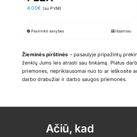
4.00
€
(su PVM)
Pasirinkti savybes
This
Išsamiau
product
has
Žieminės pirštinės
– pasaulyje pripažintų preki
multiple
ženklų Jums leis atrasti sau tinkamą. Platus dar
variants.
priemones, nepriklausomai nuo to ar ieškosite 
The
darbo drabužiai ir darbo saugos priemonės.
options
may
be
chosen
on
the
Ačiū, kad
product