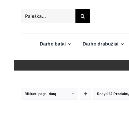
Skip
to
Search
content
for:
Darbo batai
Darbo drabužiai
Rikiuoti pagal
datą
Rodyti
12 Produkt