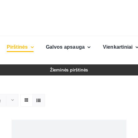
Pirštinės
Galvos apsauga
Vienkartiniai
Žieminės pirštinės
ų