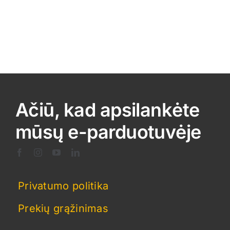
Ačiū, kad apsilankėte
mūsų e-parduotuvėje
Privatumo politika
Prekių grąžinimas