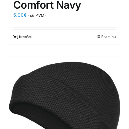
Comfort Navy
5.00
€
(su PVM)
Į krepšelį
Išsamiau