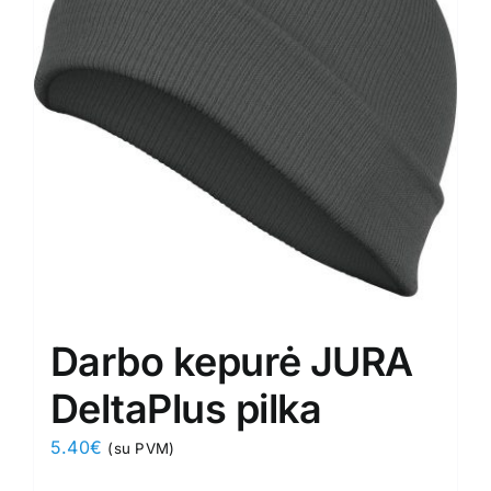
may
be
chosen
on
the
product
page
Darbo kepurė JURA
DeltaPlus pilka
5.40
€
(su PVM)