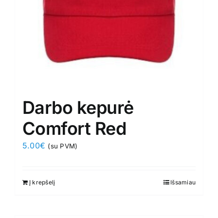
Darbo kepurė
Comfort Red
5.00
€
(su PVM)
Į krepšelį
Išsamiau