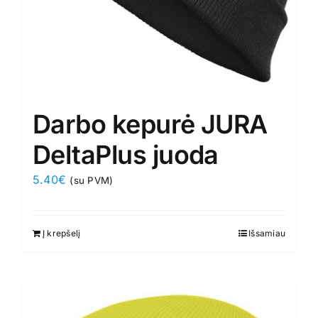
Darbo kepurė JURA
DeltaPlus juoda
5.40
€
(su PVM)
Į krepšelį
Išsamiau