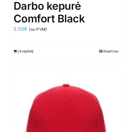
Darbo kepurė
Comfort Black
5.00
€
(su PVM)
Į krepšelį
Išsamiau