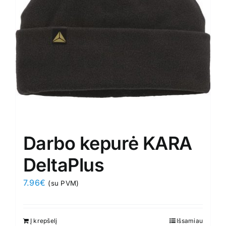
be
chosen
on
the
product
page
Darbo kepurė KARA
DeltaPlus
7.96
€
(su PVM)
Į krepšelį
Išsamiau