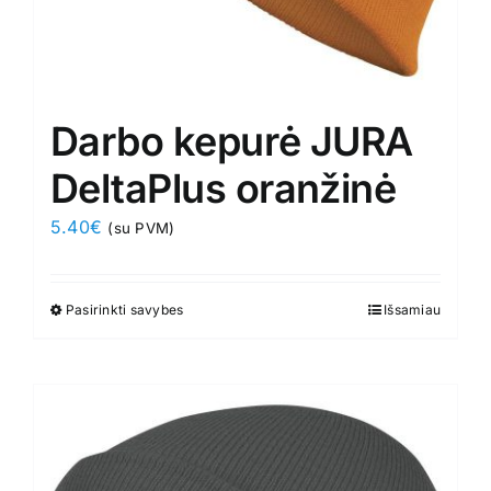
Darbo kepurė JURA
DeltaPlus oranžinė
5.40
€
(su PVM)
Pasirinkti savybes
This
Išsamiau
product
has
multiple
variants.
The
options