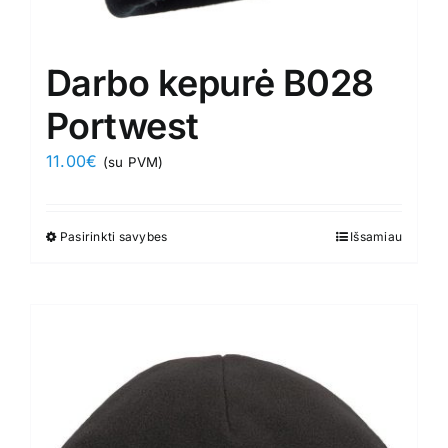
Darbo kepurė B028
Portwest
11.00
€
(su PVM)
Pasirinkti savybes
This
Išsamiau
product
has
multiple
variants.
The
options
may