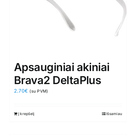
Apsauginiai akiniai
Brava2 DeltaPlus
2.70
€
(su PVM)
Į krepšelį
Išsamiau