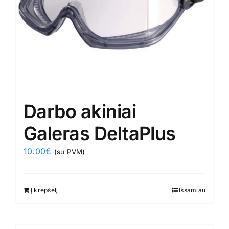
Darbo akiniai
Galeras DeltaPlus
10.00
€
(su PVM)
Į krepšelį
Išsamiau