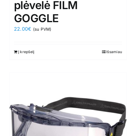
plėvelė FILM
GOGGLE
22.00
€
(su PVM)
Į krepšelį
Išsamiau