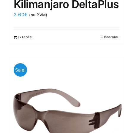
Kilimanjaro DeltaPlus
2.60
€
(su PVM)
Į krepšelį
Išsamiau
Sale!