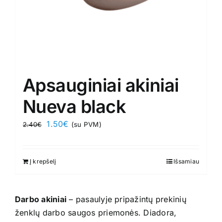
Apsauginiai akiniai
Nueva black
Original
Current
1.50
€
2.40
€
(su PVM)
price
price
was:
is:
Į krepšelį
Išsamiau
2.40€.
1.50€.
Darbo akiniai
– pasaulyje pripažintų prekinių
ženklų darbo saugos priemonės. Diadora,