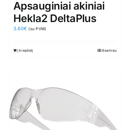
Apsauginiai akiniai
Hekla2 DeltaPlus
3.60
€
(su PVM)
Į krepšelį
Išsamiau