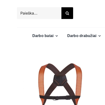
Skip
to
Search
content
for:
Darbo batai
Darbo drabužiai