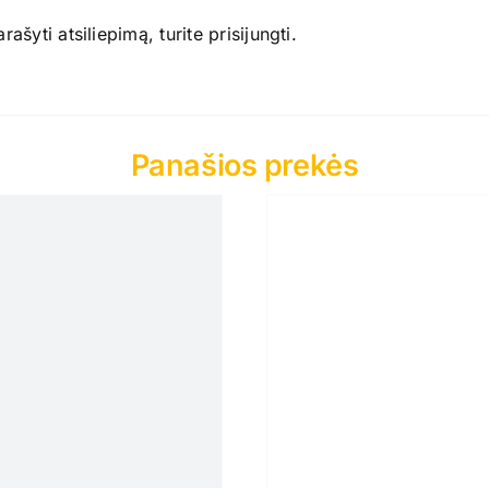
ašyti atsiliepimą, turite
prisijungti
.
Panašios prekės