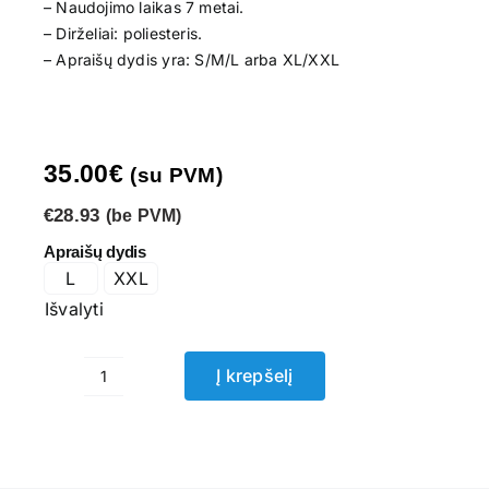
– Naudojimo laikas 7 metai.
– Dirželiai: poliesteris.
– Apraišų dydis yra: S/M/L arba XL/XXL
35.00
€
(su PVM)
€28.93
(be PVM)
Apraišų dydis
L
XXL
Išvalyti
Į krepšelį
produkto
kiekis:
Darbo
apraišai