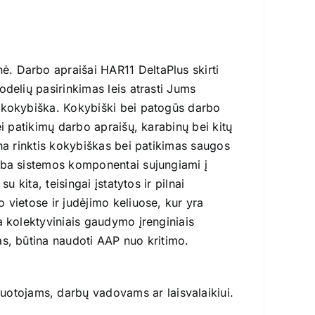
. Darbo apraišai HAR11 DeltaPlus skirti
delių pasirinkimas leis atrasti Jums
, kokybiška. Kokybiški bei patogūs darbo
ei patikimų darbo apraišų, karabinų bei kitų
ina rinktis kokybiškas bei patikimas saugos
rba sistemos komponentai sujungiami į
 kita, teisingai įstatytos ir pilnai
 vietose ir judėjimo keliuose, kur yra
a kolektyviniais gaudymo įrenginiais
as, būtina naudoti AAP nuo kritimo.
uotojams, darbų vadovams ar laisvalaikiui.