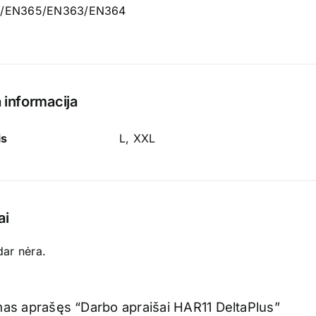
/EN365/EN363/EN364
 informacija
is
L, XXL
ai
dar nėra.
mas aprašęs “Darbo apraišai HAR11 DeltaPlus”