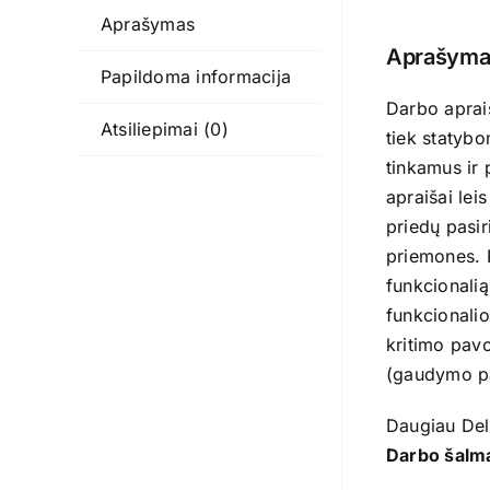
Aprašymas
Aprašyma
Papildoma informacija
Darbo aprai
Atsiliepimai (0)
tiek statybo
tinkamus ir
apraišai lei
priedų pasir
priemones. 
funkcionalią
funkcionalio
kritimo pavo
(gaudymo pas
Daugiau Del
Darbo šalm