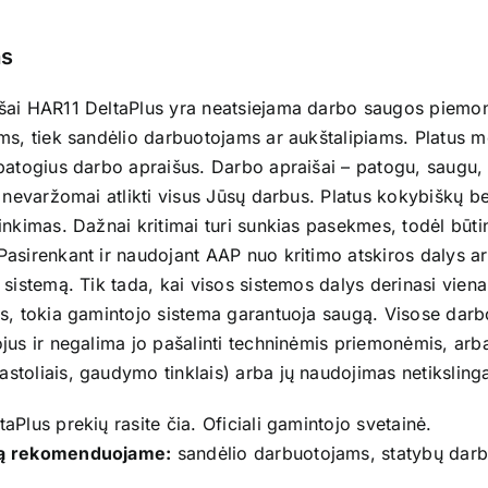
HAR11
DeltaPlus
s
šai HAR11 DeltaPlus yra neatsiejama darbo saugos piemonė
ms, tiek sandėlio darbuotojams ar aukštalipiams. Platus mo
 patogius darbo apraišus. Darbo apraišai – patogu, saugu
s nevaržomai atlikti visus Jūsų darbus. Platus kokybiškų b
inkimas. Dažnai kritimai turi sunkias pasekmes, todėl būt
Pasirenkant ir naudojant AAP nuo kritimo atskiros dalys a
 sistemą. Tik tada, kai visos sistemos dalys derinasi viena su
s, tokia gamintojo sistema garantuoja saugą. Visose darbo
jus ir negalima jo pašalinti techninėmis priemonėmis, arb
toliais, gaudymo tinklais) arba jų naudojimas netiksling
taPlus prekių rasite
čia
. Oficiali gamintojo
svetainė
.
ą rekomenduojame:
sandėlio darbuotojams, statybų darb