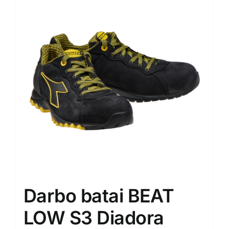
The
options
may
be
chosen
on
the
product
page
Darbo batai BEAT
LOW S3 Diadora