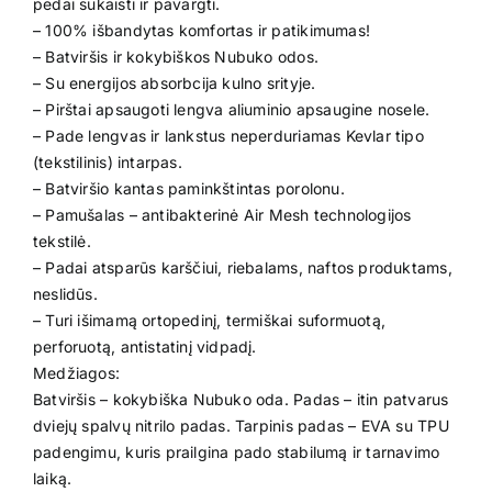
pėdai sukaisti ir pavargti.
– 100% išbandytas komfortas ir patikimumas!
– Batviršis ir kokybiškos Nubuko odos.
– Su energijos absorbcija kulno srityje.
– Pirštai apsaugoti lengva aliuminio apsaugine nosele.
– Pade lengvas ir lankstus neperduriamas Kevlar tipo
(tekstilinis) intarpas.
– Batviršio kantas paminkštintas porolonu.
– Pamušalas – antibakterinė Air Mesh technologijos
tekstilė.
– Padai atsparūs karščiui, riebalams, naftos produktams,
neslidūs.
– Turi išimamą ortopedinį, termiškai suformuotą,
perforuotą, antistatinį vidpadį.
Medžiagos:
Batviršis – kokybiška Nubuko oda. Padas – itin patvarus
dviejų spalvų nitrilo padas. Tarpinis padas – EVA su TPU
padengimu, kuris prailgina pado stabilumą ir tarnavimo
laiką.