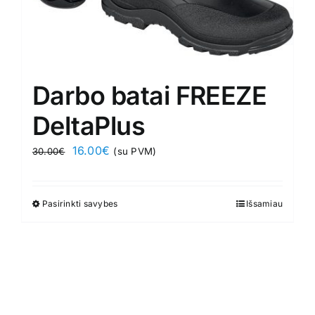
Darbo batai FREEZE
DeltaPlus
Original
Current
16.00
€
30.00
€
(su PVM)
price
price
was:
is:
Pasirinkti savybes
This
Išsamiau
30.00€.
16.00€.
product
has
multiple
variants.
The