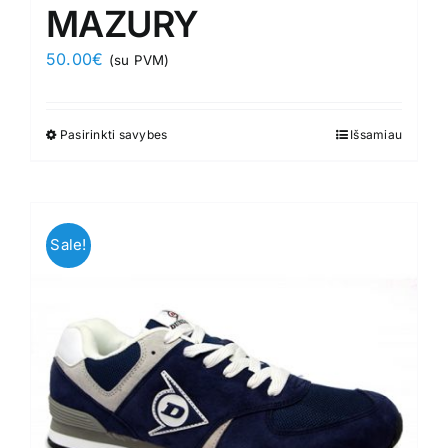
MAZURY
50.00
€
(su PVM)
Pasirinkti savybes
This
Išsamiau
product
has
multiple
variants.
Sale!
The
options
may
be
chosen
on
the