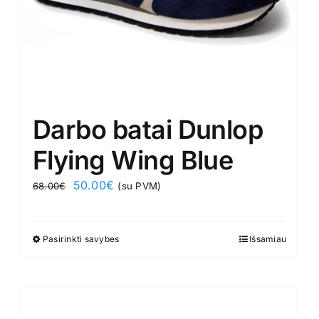
product
page
Darbo batai Dunlop
Flying Wing Blue
Original
Current
50.00
€
68.00
€
(su PVM)
price
price
was:
is:
Pasirinkti savybes
This
Išsamiau
68.00€.
50.00€.
product
has
multiple
variants.