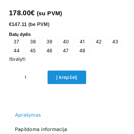
178.00
€
(su PVM)
€147.11
(be PVM)
Batų dydis
37
38
39
40
41
42
43
44
45
46
47
48
Išvalyti
Į krepšelį
produkto
kiekis:
Darbo
batai
Glove
Aprašymas
S3
Papildoma informacija
Black