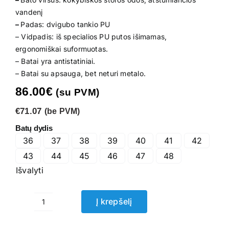
vandenį
–
Padas: dvigubo tankio PU
– Vidpadis: iš specialios PU putos išimamas,
ergonomiškai suformuotas.
– Batai yra antistatiniai.
– Batai su apsauga, bet neturi metalo.
86.00
€
(su PVM)
€71.07
(be PVM)
Batų dydis
36
37
38
39
40
41
42
43
44
45
46
47
48
Išvalyti
Į krepšelį
produkto
kiekis: