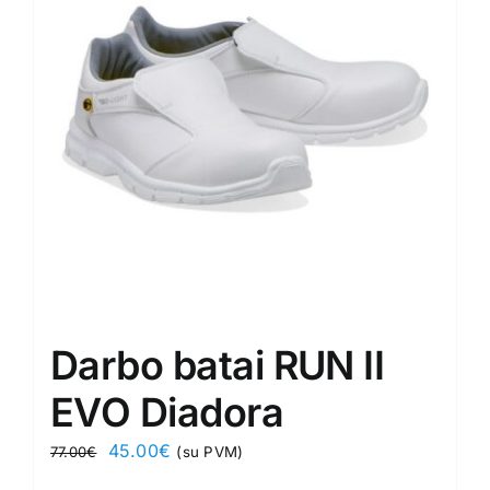
options
may
be
chosen
on
the
product
page
Darbo batai RUN II
EVO Diadora
Original
Current
45.00
€
77.00
€
(su PVM)
price
price