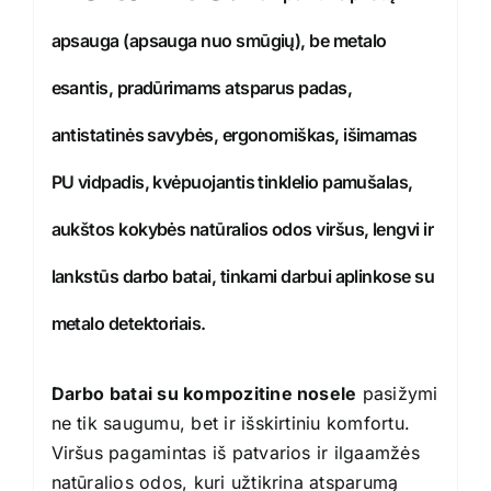
apsauga (apsauga nuo smūgių), b
e metalo
esantis, pradūrimams atsparus padas,
a
ntistatinės savybės, e
rgonomiškas, išimamas
PU vidpadis, k
vėpuojantis tinklelio pamušalas,
a
ukštos kokybės natūralios odos viršus, l
engvi ir
lankstūs darbo batai, t
inkami darbui aplinkose su
metalo detektoriais.
Darbo batai su kompozitine nosele
pasižymi
ne tik saugumu, bet ir išskirtiniu komfortu.
Viršus pagamintas iš patvarios ir ilgaamžės
natūralios odos, kuri užtikrina atsparumą