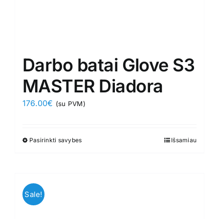
Darbo batai Glove S3
MASTER Diadora
176.00
€
(su PVM)
Pasirinkti savybes
This
Išsamiau
product
has
multiple
variants.
Sale!
The