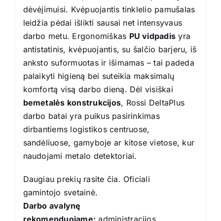
dėvėjimuisi. Kvėpuojantis tinklelio pamušalas
leidžia pėdai išlikti sausai net intensyvaus
darbo metu. Ergonomiškas
PU vidpadis
yra
antistatinis, kvėpuojantis, su šalčio barjeru, iš
anksto suformuotas ir išimamas – tai padeda
palaikyti higieną bei suteikia maksimalų
komfortą visą darbo dieną. Dėl visiškai
bemetalės konstrukcijos
, Rossi DeltaPlus
darbo batai yra puikus pasirinkimas
dirbantiems logistikos centruose,
sandėliuose, gamyboje ar kitose vietose, kur
naudojami metalo detektoriai.
Daugiau prekių rasite
čia
. Oficiali
gamintojo
svetainė
.
Darbo avalynę
rekomenduojame:
administracijos