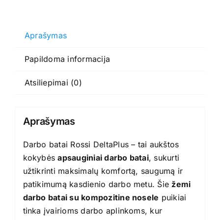
Darbo
batai
Rossi
Aprašymas
DeltaPlus
Papildoma informacija
Atsiliepimai (0)
Aprašymas
Darbo batai Rossi DeltaPlus – tai aukštos
kokybės
apsauginiai darbo batai
, sukurti
užtikrinti maksimalų komfortą, saugumą ir
patikimumą kasdienio darbo metu. Šie
žemi
darbo batai su kompozitine nosele
puikiai
tinka įvairioms darbo aplinkoms, kur