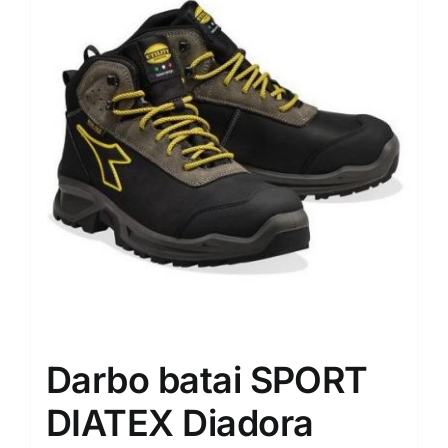
The
options
may
be
chosen
on
the
product
page
Darbo batai SPORT
DIATEX Diadora