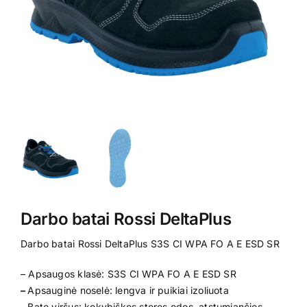
Kontaktai
Darbo batai Rossi DeltaPlus
Darbo batai Rossi DeltaPlus S3S CI WPA FO A E ESD SR
–
Apsaugos klasė: S3S CI WPA FO A E ESD SR
–
Apsauginė noselė: lengva ir puikiai izoliuota
–
Bato viršus: kokybiškos storos odos, atstumiančios