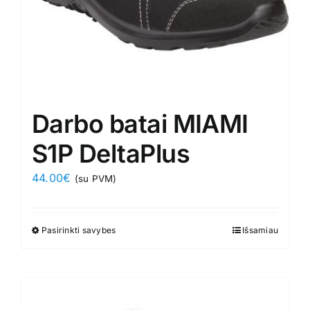
Darbo batai MIAMI
S1P DeltaPlus
44.00
€
(su PVM)
Pasirinkti savybes
This
Išsamiau
product
has
multiple
variants.