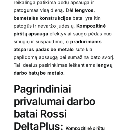
reikalinga patikima pėdų apsauga ir
patogumas visą dieną. Dėl
lengvos,
bemetalės konstrukcijos
batai yra itin
patogūs ir nevaržo judesių.
Kompozitinė
pirštų apsauga
efektyviai saugo pėdas nuo
smūgių ir suspaudimo, o
pradūrimams
atsparus padas be metalo
suteikia
papildomą apsaugą bei sumažina bato svorį.
Tai idealus pasirinkimas ieškantiems
lengvų
darbo batų be metalo
.
Pagrindiniai
privalumai darbo
batai Rossi
DeltaPlus:
Kompozitinė pirštų