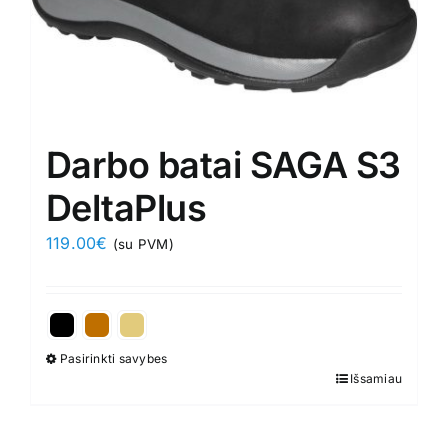
Darbo batai SAGA S3
DeltaPlus
119.00
€
(su PVM)
Pasirinkti savybes
This
Išsamiau
product
has