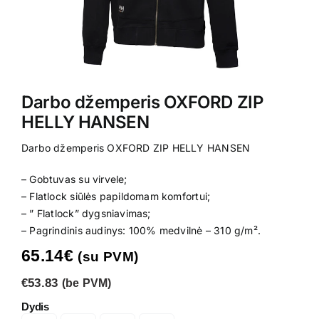
Kontaktai
Darbo džemperis OXFORD ZIP
HELLY HANSEN
Darbo džemperis OXFORD ZIP HELLY HANSEN
– Gobtuvas su virvele;
– Flatlock siūlės papildomam komfortui;
– ” Flatlock” dygsniavimas;
– Pagrindinis audinys: 100% medvilnė – 310 g/m².
65.14
€
(su PVM)
€53.83
(be PVM)
Dydis