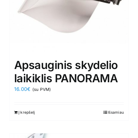
the
product
page
Apsauginis skydelio
laikiklis PANORAMA
16.00
€
(su PVM)
Į krepšelį
Išsamiau