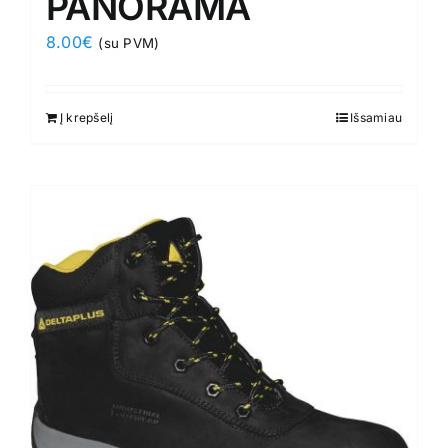
PANORAMA
8.00
€
(su PVM)
Į krepšelį
Išsamiau