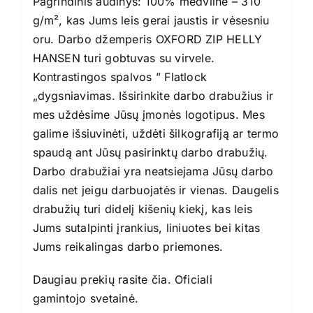
Pagrindinis audinys: 100% medvilnė – 310
g/m², kas Jums leis gerai jaustis ir vėsesniu
oru. Darbo džemperis OXFORD ZIP HELLY
HANSEN turi gobtuvas su virvele.
Kontrastingos spalvos ” Flatlock
„dygsniavimas. Išsirinkite darbo drabužius ir
mes uždėsime Jūsų įmonės logotipus. Mes
galime išsiuvinėti, uždėti šilkografiją ar termo
spaudą ant Jūsų pasirinktų darbo drabužių.
Darbo drabužiai yra neatsiejama Jūsų darbo
dalis net jeigu darbuojatės ir vienas. Daugelis
drabužių turi didelį kišenių kiekį, kas leis
Jums sutalpinti įrankius, liniuotes bei kitas
Jums reikalingas darbo priemones.
Daugiau prekių rasite
čia
. Oficiali
gamintojo
svetainė
.