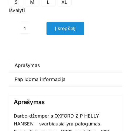
S
M
L
XL
Išvalyti
Į krepšelį
produkto
kiekis:
Darbo
džemperis
OXFORD
Aprašymas
ZIP
Papildoma informacija
HELLY
HANSEN
Aprašymas
Darbo džemperis OXFORD ZIP HELLY
HANSEN – svarbiausia yra patogumas.