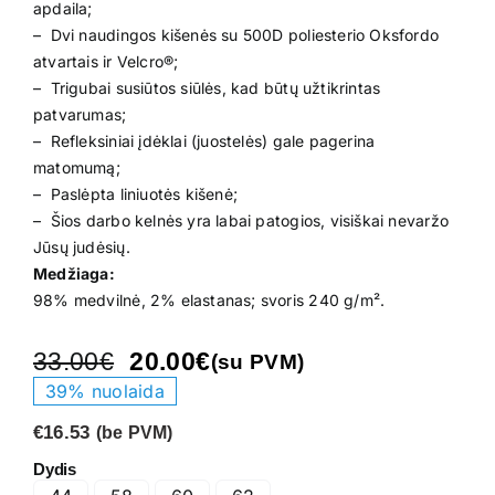
apdaila;
– Dvi naudingos kišenės su 500D poliesterio Oksfordo
atvartais ir Velcro®;
– Trigubai susiūtos siūlės, kad būtų užtikrintas
patvarumas;
– Refleksiniai įdėklai (juostelės) gale pagerina
matomumą;
– Paslėpta liniuotės kišenė;
– Šios darbo kelnės yra labai patogios, visiškai nevaržo
Jūsų judėsių.
Medžiaga:
98% medvilnė, 2% elastanas; svoris 240 g/m².
33.00
€
20.00
€
(su PVM)
Original
Current
39% nuolaida
price
price
was:
is:
€16.53
(be PVM)
33.00€.
20.00€.
Dydis