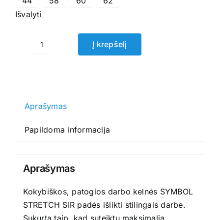
44
58
60
62
Išvalyti
Į krepšelį
produkto
kiekis:
Darbo
kelnės
SYMBOL
Aprašymas
STRETCH
Papildoma informacija
SIR
Aprašymas
Kokybiškos, patogios darbo kelnės SYMBOL
STRETCH SIR padės išlikti stilingais darbe.
Sukurta taip, kad suteiktų maksimalią