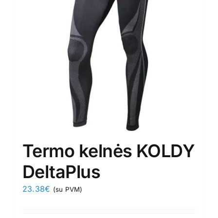
may
be
chosen
on
the
product
page
Termo kelnės KOLDY
DeltaPlus
23.38
€
(su PVM)