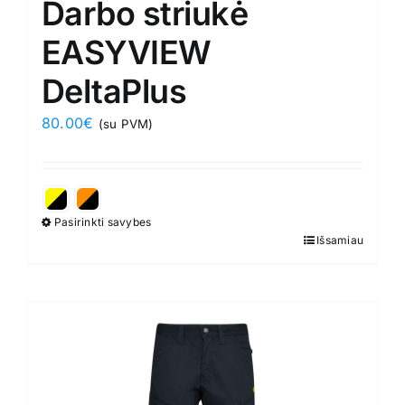
Darbo striukė
EASYVIEW
DeltaPlus
80.00
€
(su PVM)
Pasirinkti savybes
This
Išsamiau
product
has
multiple
variants.
The
options