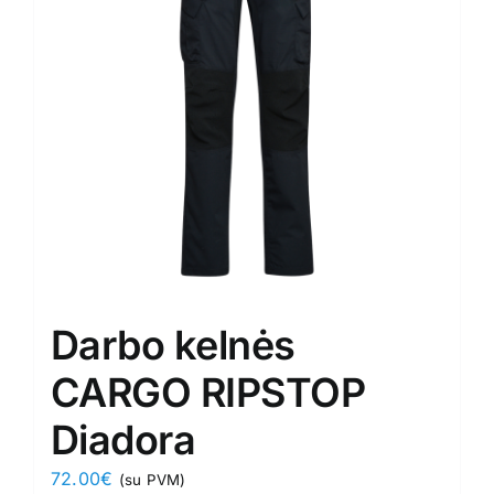
may
be
chosen
on
the
product
page
Darbo kelnės
CARGO RIPSTOP
Diadora
72.00
€
(su PVM)