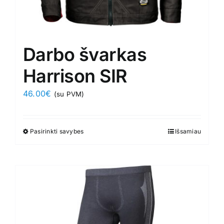
Darbo švarkas
Harrison SIR
46.00
€
(su PVM)
Pasirinkti savybes
This
Išsamiau
product
has
multiple
variants.
The
options