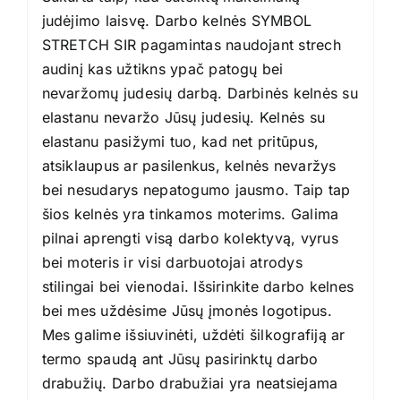
judėjimo laisvę. Darbo kelnės SYMBOL
STRETCH SIR pagamintas naudojant strech
audinį kas užtikns ypač patogų bei
nevaržomų judesių darbą. Darbinės kelnės su
elastanu nevaržo Jūsų judesių. Kelnės su
elastanu pasižymi tuo, kad net pritūpus,
atsiklaupus ar pasilenkus, kelnės nevaržys
bei nesudarys nepatogumo jausmo. Taip tap
šios kelnės yra tinkamos moterims. Galima
pilnai aprengti visą darbo kolektyvą, vyrus
bei moteris ir visi darbuotojai atrodys
stilingai bei vienodai. Išsirinkite darbo kelnes
bei mes uždėsime Jūsų įmonės logotipus.
Mes galime išsiuvinėti, uždėti šilkografiją ar
termo spaudą ant Jūsų pasirinktų darbo
drabužių. Darbo drabužiai yra neatsiejama