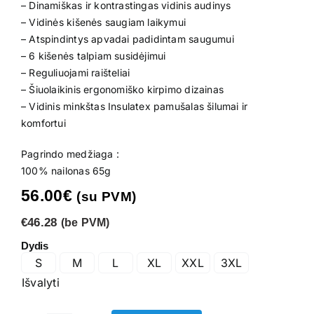
– Dinamiškas ir kontrastingas vidinis audinys
– Vidinės kišenės saugiam laikymui
– Atspindintys apvadai padidintam saugumui
– 6 kišenės talpiam susidėjimui
– Reguliuojami raišteliai
– Šiuolaikinis ergonomiško kirpimo dizainas
– Vidinis minkštas Insulatex pamušalas šilumai ir
komfortui
Pagrindo medžiaga :
100% nailonas 65g
56.00
€
(su PVM)
€46.28
(be PVM)
Dydis
S
M
L
XL
XXL
3XL
Išvalyti