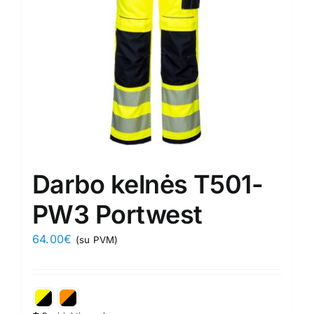
chosen
on
the
product
page
Darbo kelnės T501-
PW3 Portwest
64.00
€
(su PVM)