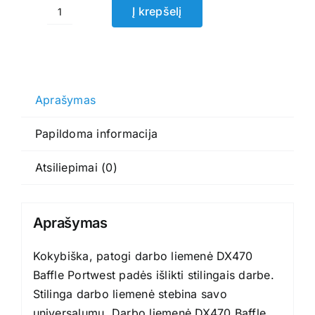
Į krepšelį
produkto
kiekis:
Darbo
liemenė
DX470
Aprašymas
Baffle
Papildoma informacija
Portwest
Atsiliepimai (0)
Aprašymas
Kokybiška, patogi darbo liemenė DX470
Baffle Portwest padės išlikti stilingais darbe.
Stilinga darbo liemenė stebina savo
universalumu. Darbo liemenė DX470 Baffle