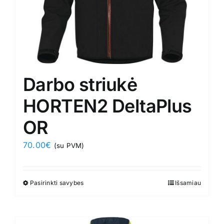
Darbo striukė
HORTEN2 DeltaPlus
OR
70.00
€
(su PVM)
Pasirinkti savybes
This
Išsamiau
product
has