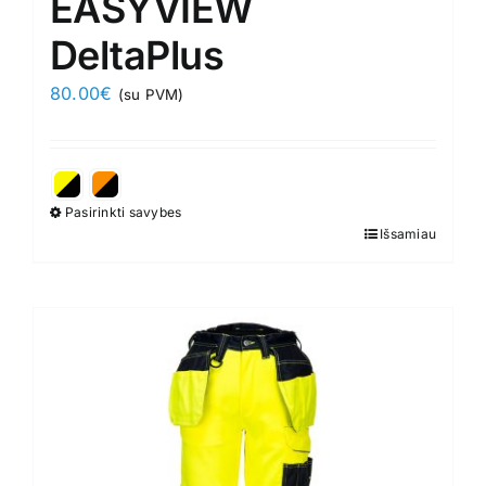
EASYVIEW
DeltaPlus
80.00
€
(su PVM)
Pasirinkti savybes
This
Išsamiau
product
has
multiple
variants.
The
options
may
be