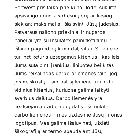
Portwest prisitaiko prie kūno, todėl sukurta
apsisaugoti nuo žvarbesnių orų ar tiesiog
siekiant maksimaliai išlaisvinti Jūsų judesius.
Patvaraus nailono priekiniai ir nugaros
paneliai yra su Insulatex paminkštinimu ir
išlaiko pagrindinę kūno dalį šiltai. Ši lėmenė
turi net keturis užsegamus kišenius , kas leis
Jums sutalpinti įrankius, liniuotes bei kitas
Jums reikalingas darbo priemones taip, jog
jos neiškristų. Taip pat šį lėmenė turi ir du
vidinius kišenius, kuriuose galima laikyti
svarbius daiktus. Darbo liemenės yra
neatsiejama darbo rūbų dalis. Išsirinkite
darbo liemenes ir mes uždėsime Jūsų įmonės
logotipus. Mes galime išsiuvinėti, uždėti
šilkografiją ar termo spaudą ant Jūsų