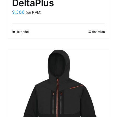
DeltaPlus
9.38
€
(su PVM)
Į krepšelį
Išsamiau