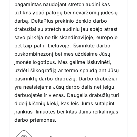
pagamintas naudojant stretch audinį kas
užtikns ypač patogų bei nevaržomų judesių
darbą. DeltaPlus prekinio ženklo darbo
drabužiai su stretch audiniu jau spėjo atrasti
savo pirkėja ne tik skandinavijoje, europoje
bet taip pat ir Lietuvoje. Išsirinkite darbo
puskombinezonį bei mes uždėsime Jūsų
įmonės logotipus. Mes galime išsiuvinėti,
uždėti šilkografiją ar termo spaudą ant Jūsų
pasirinktų darbo drabužių. Darbo drabužiai
yra neatsiejama Jūsų darbo dalis net jeigu
darbuojatės ir vienas. Daugelis drabužių turi
didelį kišenių kiekį, kas leis Jums sutalpinti
įrankius, liniuotes bei kitas Jums reikalingas
darbo priemones.