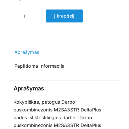
Į krepšelį
produkto
kiekis:
Darbo
puskombinezonis
M2SA3STR
Aprašymas
DeltaPlus
Papildoma informacija
Aprašymas
Kokybiškas, patogus Darbo
puskombinezonis M2SA3STR DeltaPlus
padės išlikti stilingais darbe. Darbo
puskombinezonis M2SA3STR DeltaPlus