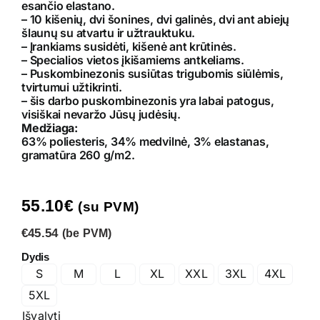
esančio elastano.
– 10 kišenių, dvi šonines, dvi galinės, dvi ant abiejų
šlaunų su atvartu ir užtrauktuku.
– Įrankiams susidėti, kišenė ant krūtinės.
– Specialios vietos įkišamiems antkeliams.
– Puskombinezonis susiūtas trigubomis siūlėmis,
tvirtumui užtikrinti.
– šis darbo puskombinezonis yra labai patogus,
visiškai nevaržo Jūsų judėsių.
Medžiaga:
63% poliesteris, 34% medvilnė, 3% elastanas,
gramatūra 260 g/m2.
55.10
€
(su PVM)
€45.54
(be PVM)
Dydis
S
M
L
XL
XXL
3XL
4XL
5XL
Išvalyti