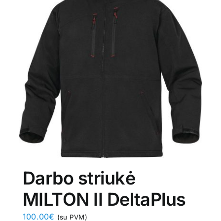
The
options
may
be
chosen
on
the
product
page
Darbo striukė
MILTON II DeltaPlus
100.00
€
(su PVM)