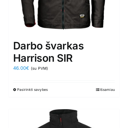
page
Darbo švarkas
Harrison SIR
46.00
€
(su PVM)
Pasirinkti savybes
This
Išsamiau
product
has
multiple
variants.