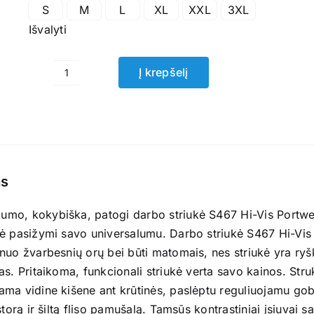
S
M
L
XL
XXL
3XL
Išvalyti
Į krepšelį
produkto
kiekis:
Darbo
striukė
S467
Hi-
s
Vis
Portwest
o, kokybiška, patogi darbo striukė S467 Hi-Vis Portwest p
ė pasižymi savo universalumu. Darbo striukė S467 Hi-Vis P
nuo žvarbesnių orų bei būti matomais, nes striukė yra ry
as. Pritaikoma, funkcionali striukė verta savo kainos. St
ama vidine kišene ant krūtinės, paslėptu reguliuojamu g
 storą ir šiltą fliso pamušalą. Tamsūs kontrastiniai įsiuvai 