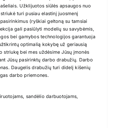
lašeliais. Užklijuotos siūlės apsaugos nuo
striukė turi pusiau elastinį juosmenį
pasirinkimus (ryškiai geltoną su tamsiai
ekcija gali pasiūlyti modelių su savybėmis,
iagos bei gamybos technologijos garantuoja
užtikrintų optimalią kokybę už geriausią
rbo striukę bei mes uždėsime Jūsų įmonės
 ant Jūsų pasirinktų darbo drabužių. Darbo
nas. Daugelis drabužių turi didelį kišenių
lingas darbo priemones.
iruotojams, sandėlio darbuotojams,