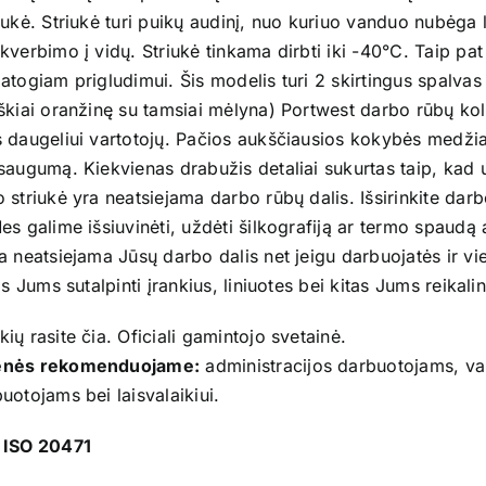
iukė. Striukė turi puikų audinį, nuo kuriuo vanduo nubėga 
kverbimo į vidų. Striukė tinkama dirbti iki -40°C. Taip pat 
atogiam prigludimui. Šis modelis turi 2 skirtingus spalvas 
škiai oranžinę su tamsiai mėlyna) Portwest darbo rūbų kol
s daugeliui vartotojų. Pačios aukščiausios kokybės medž
saugumą. Kiekvienas drabužis detaliai sukurtas taip, kad 
 striukė yra neatsiejama darbo rūbų dalis. Išsirinkite da
es galime išsiuvinėti, uždėti šilkografiją ar termo spaudą
a neatsiejama Jūsų darbo dalis net jeigu darbuojatės ir vie
eis Jums sutalpinti įrankius, liniuotes bei kitas Jums reika
kių rasite
čia
. Oficiali gamintojo
svetainė
.
enės rekomenduojame:
administracijos darbuotojams, va
uotojams bei laisvalaikiui.
 ISO 20471