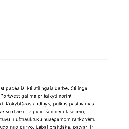
adės išlikti stilingais darbe. Stilinga
ortwest galima pritaikyti norint
ški. Kokybiškas audinys, puikus pasiuvimas
rukė su dviem talpiom šoninėm kišenėm,
obtuvu ir užtrauktuku nusegamom rankovėm.
saugo nuo purvo. Labai praktiška, patvari ir