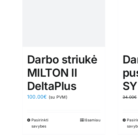
Darbo striukė
Da
MILTON II
pu
DeltaPlus
SY
100.00
€
(su PVM)
34.00
€
Pasirinkti
This
Išsamiau
Pasiri
savybes
savyb
product
has