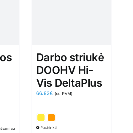
os
Darbo striukė
DOOHV Hi-
Vis DeltaPlus
66.82
€
(su PVM)
Pasirinkti
Išsamiau