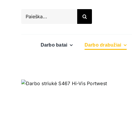
Skip
to
Search
content
for:
Darbo batai
Darbo drabužiai