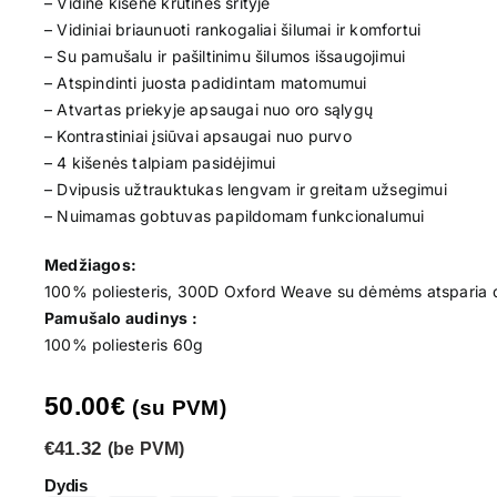
– Vidinė kišenė krūtinės srityje
– Vidiniai briaunuoti rankogaliai šilumai ir komfortui
– Su pamušalu ir pašiltinimu šilumos išsaugojimui
– Atspindinti juosta padidintam matomumui
– Atvartas priekyje apsaugai nuo oro sąlygų
– Kontrastiniai įsiūvai apsaugai nuo purvo
– 4 kišenės talpiam pasidėjimui
– Dvipusis užtrauktukas lengvam ir greitam užsegimui
– Nuimamas gobtuvas papildomam funkcionalumui
Medžiagos:
100% poliesteris, 300D Oxford Weave su dėmėms atsparia d
Pamušalo audinys :
100% poliesteris 60g
50.00
€
(su PVM)
€41.32
(be PVM)
Dydis