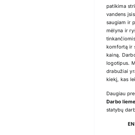
patikima str
vandens įsis
saugiam ir p
mėlyna ir ry
tinkančiomi
komfortą ir 
kainą. Darbo
logotipus. M
drabužiai yr
kiekį, kas l
Daugiau pre
Darbo liem
statybų darb
EN