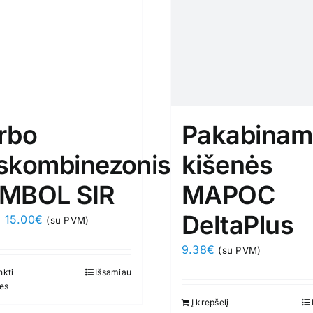
rbo
Pakabinam
skombinezonis
kišenės
MBOL SIR
MAPOC
DeltaPlus
Original
Current
15.00
€
(su PVM)
price
price
9.38
€
(su PVM)
was:
is:
nkti
This
Išsamiau
34.00€.
15.00€.
es
product
Į krepšelį
has