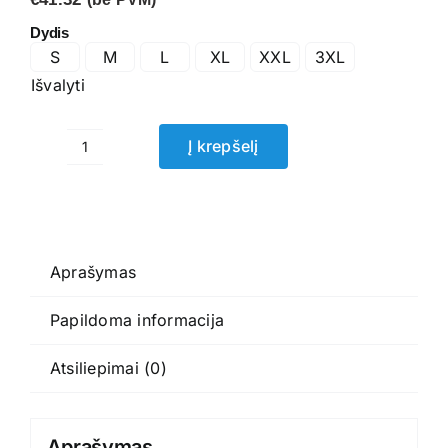
Dydis
S
M
L
XL
XXL
3XL
Išvalyti
Į krepšelį
produkto
kiekis:
Darbo
švarkas
M2VE3
Aprašymas
DeltaPlus
Papildoma informacija
Atsiliepimai (0)
Aprašymas