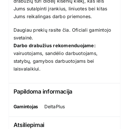
drabužių turi didelį kišenių kiekį, kas leis
Jums sutalpinti įrankius, liniuotes bei kitas
Jums reikalingas darbo priemones.
Daugiau prekių rasite
čia
. Oficiali gamintojo
svetainė
.
Darbo drabužius rekomenduojame:
vairuotojams, sandėlio darbuotojams,
statybų, gamybos darbuotojams bei
laisvalaikiui.
Papildoma informacija
Gamintojas
DeltaPlus
Atsiliepimai