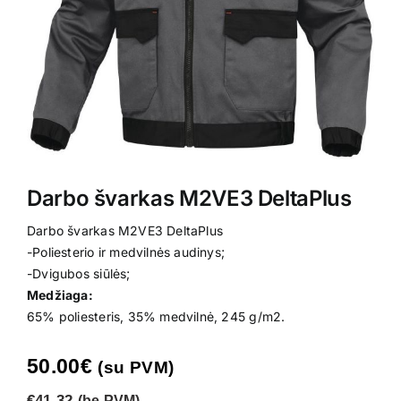
Kontaktai
Darbo švarkas M2VE3 DeltaPlus
Darbo švarkas M2VE3 DeltaPlus
-Poliesterio ir medvilnės audinys;
-Dvigubos siūlės;
Medžiaga:
65% poliesteris, 35% medvilnė, 245 g/m2.
50.00
€
(su PVM)
€41.32
(be PVM)