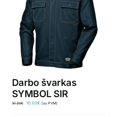
Darbo švarkas
SYMBOL SIR
Original
Current
10.00
€
31.20
€
(su PVM)
price
price
was:
is: