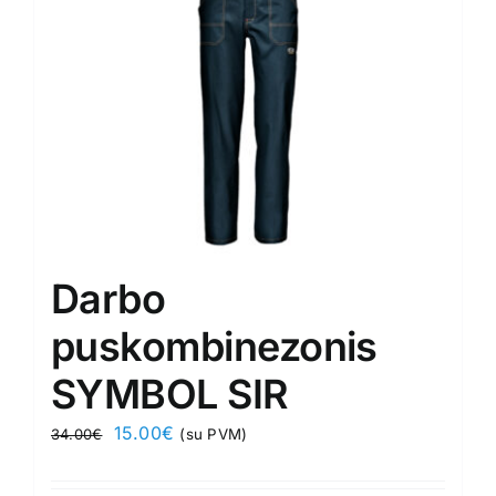
chosen
on
the
product
page
Darbo
puskombinezonis
SYMBOL SIR
Original
Current
15.00
€
34.00
€
(su PVM)
price
price
was:
is: