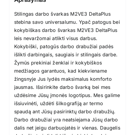
Stilingas darbo švarkas M2VE3 DeltaPlus
stebina savo universalumu. Ypač patogus bei
kokybiškas darbo švarkas M2VE3 DeltaPlus
leis nevaržomai atlikti visus darbus.
Kokybiški, patogūs darbo drabužiai padės
išlikti darbingais, saugiais ir stilingais darbe.
Žymūs prekiniai ženklai ir kokybiškos
medžiagos garantuos, kad kiekviename
žingsnyje Jus lydės maksimalus komforto
jausmas. Išsirinkite darbo švarką bei mes
uždėsime Jūsų įmonės logotipus. Mes galime
išsiuvinėti, uždėti šilkografiją ar termo
spaudą ant Jūsų pasirinktų darbo drabužių.
Darbo drabužiai yra neatsiejama Jūsų darbo
dalis net jeigu darbuojatės ir vienas. Daugelis