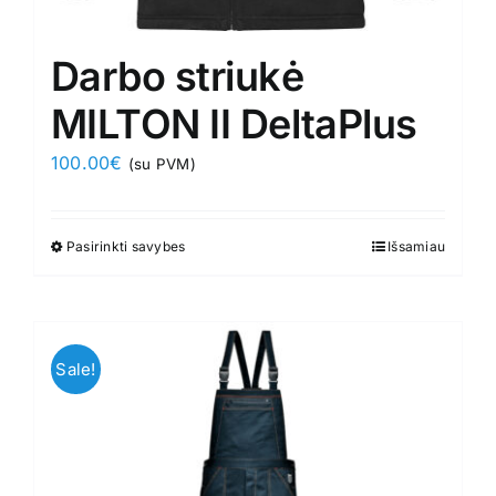
Darbo striukė
MILTON II DeltaPlus
100.00
€
(su PVM)
Pasirinkti savybes
This
Išsamiau
product
has
multiple
variants.
Sale!
The
options
may
be