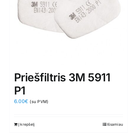
Priešfiltris 3M 5911
P1
6.00
€
(su PVM)
Į krepšelį
Išsamiau