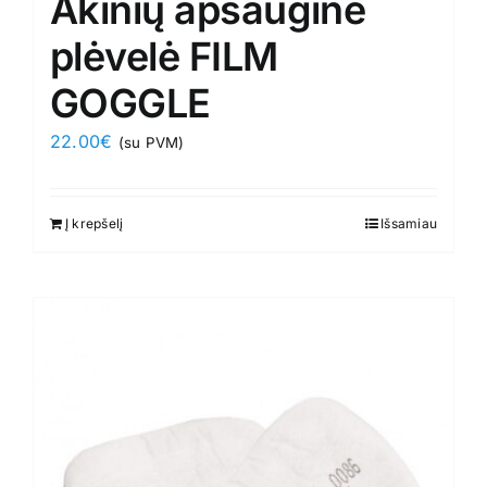
Akinių apsauginė
plėvelė FILM
GOGGLE
22.00
€
(su PVM)
Į krepšelį
Išsamiau