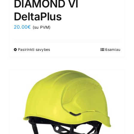
DIAMOND VI
DeltaPlus
20.00
€
(su PVM)
Pasirinkti savybes
This
Išsamiau
product
has
multiple
variants.
The
options
may
be
chosen
on