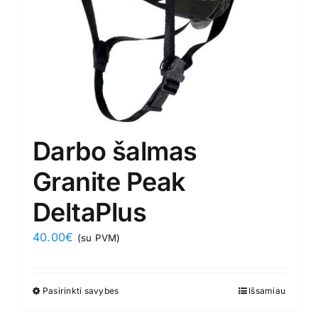
the
product
page
Darbo šalmas
Granite Peak
DeltaPlus
40.00
€
(su PVM)
Pasirinkti savybes
This
Išsamiau
product