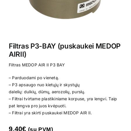
Kontaktai
Filtras P3-BAY (puskaukei MEDOP
AIRII)
Filtras MEDOP AIR II P3 BAY
– Parduodami po vienetą.
– P3 apsaugo nuo kietųjų ir skystųjų
dalelių: dulkių, dūmų, aerozolių, purslų.
– Filtrai tvirtame plastikiniame korpuse, yra lengvi. Taip
pat lengva pro juos kvėpuoti.
– Filtrai yra skirti puskaukei MEDOP AIR II.
9.40
€
(su PVM)