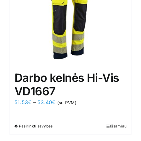
on
the
product
page
Darbo kelnės Hi-Vis
VD1667
Price
51.53
€
–
53.40
€
(su PVM)
range:
51.53€
Pasirinkti savybes
This
Išsamiau
through
product
53.40€