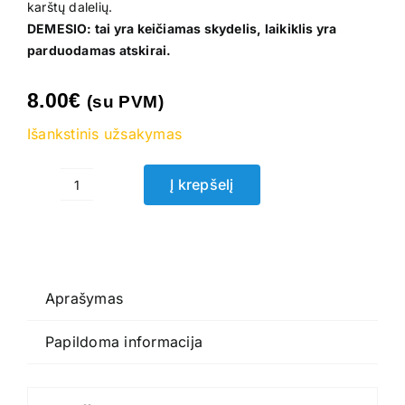
karštų dalelių.
DEMESIO: tai yra keičiamas skydelis, laikiklis yra
parduodamas atskirai.
8.00
€
(su PVM)
Išankstinis užsakymas
Į krepšelį
produkto
kiekis:
Keičiamas
skydelis
PANORAMA
Aprašymas
Papildoma informacija