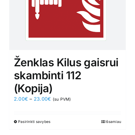
Ženklas Kilus gaisrui
skambinti 112
(Kopija)
Price
2.00
€
–
23.00
€
(su PVM)
range:
2.00€
Pasirinkti savybes
This
Išsamiau
through
product
23.00€