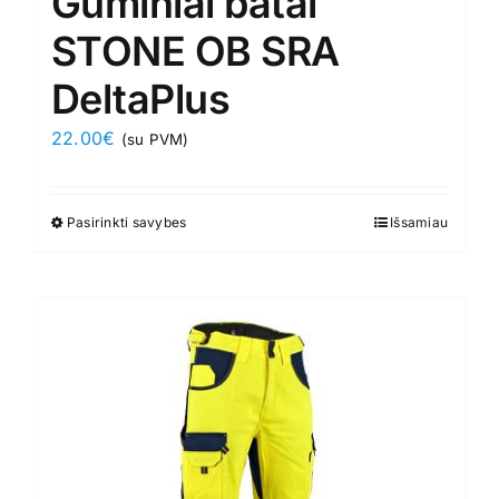
Guminiai batai
STONE OB SRA
DeltaPlus
22.00
€
(su PVM)
Pasirinkti savybes
This
Išsamiau
product
has
multiple
variants.
The
options
may
be
chosen