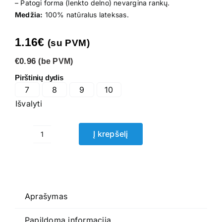
– Patogi forma (lenkto delno) nevargina rankų.
Medžia:
100% natūralus lateksas.
1.16
€
(su PVM)
€0.96
(be PVM)
Pirštinių dydis
7
8
9
10
Išvalyti
Į krepšelį
produkto
kiekis:
Lateksinės
darbo
pirštinės
Aprašymas
VE240
Papildoma informacija
DeltaPlus