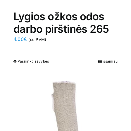
Lygios ožkos odos
darbo pirštinės 265
4.00
€
(su PVM)
Pasirinkti savybes
This
Išsamiau
product
has
multiple
variants.
The
options
may
be