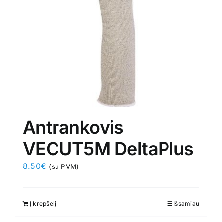
chosen
on
the
product
page
Antrankovis
VECUT5M DeltaPlus
8.50
€
(su PVM)
Į krepšelį
Išsamiau