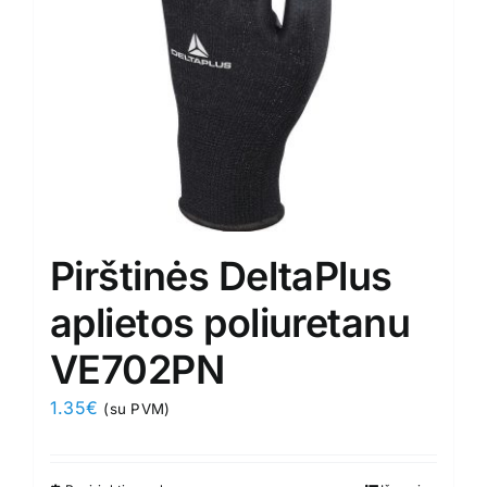
chosen
on
the
product
page
Pirštinės DeltaPlus
aplietos poliuretanu
VE702PN
1.35
€
(su PVM)