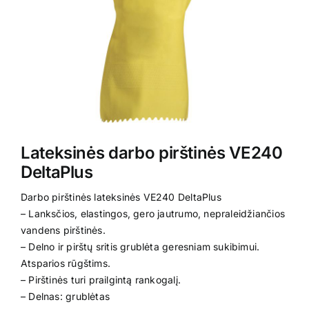
Kontaktai
Lateksinės darbo pirštinės VE240
DeltaPlus
Darbo pirštinės lateksinės VE240 DeltaPlus
– Lanksčios, elastingos, gero jautrumo, nepraleidžiančios
vandens pirštinės.
– Delno ir pirštų sritis grublėta geresniam sukibimui.
Atsparios rūgštims.
– Pirštinės turi prailgintą rankogalį.
– Delnas: grublėtas