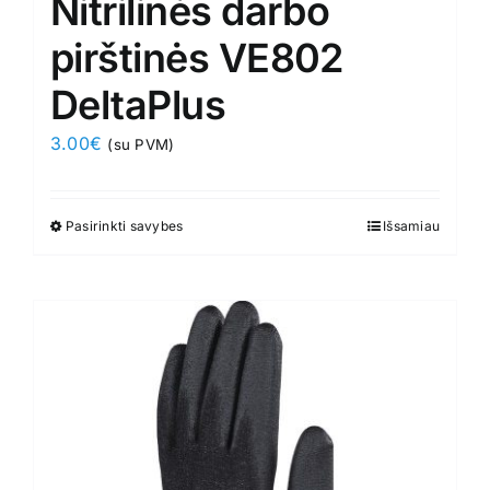
Nitrilinės darbo
pirštinės VE802
DeltaPlus
3.00
€
(su PVM)
Pasirinkti savybes
This
Išsamiau
product
has
multiple
variants.
The
options
may
be