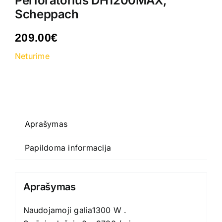
Perforatorius DH1200MAX,
Kontaktai
Scheppach
209.00
€
Neturime
Aprašymas
Papildoma informacija
Aprašymas
Naudojamoji galia1300 W .