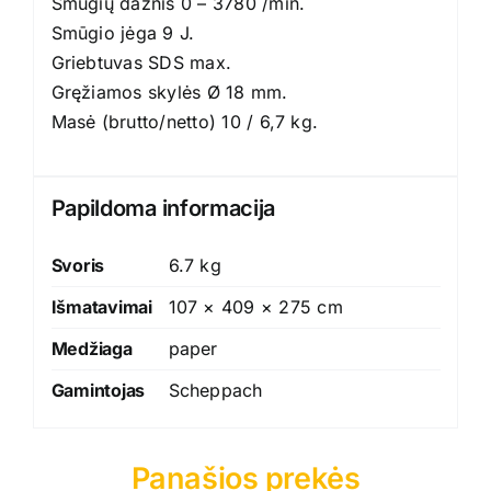
Smūgių dažnis 0 – 3780 /min.
Smūgio jėga 9 J.
Griebtuvas SDS max.
Gręžiamos skylės Ø 18 mm.
Masė (brutto/netto) 10 / 6,7 kg.
Papildoma informacija
Svoris
6.7 kg
Išmatavimai
107 × 409 × 275 cm
Medžiaga
paper
Gamintojas
Scheppach
Panašios prekės