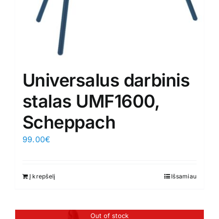
Universalus darbinis
stalas UMF1600,
Scheppach
99.00
€
Į krepšelį
Išsamiau
Out of stock