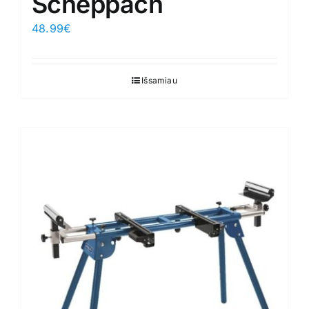
Scheppach
48.99
€
Išsamiau