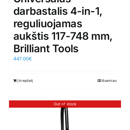
darbastalis 4-in-1,
reguliuojamas
aukštis 117-748 mm,
Brilliant Tools
447.00
€
Į krepšelį
Išsamiau
Out of stock