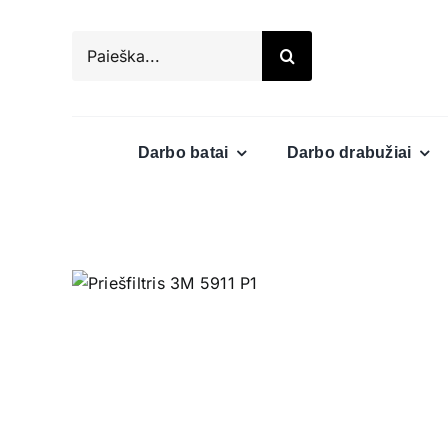
Skip
to
Search
content
for:
Darbo batai
Darbo drabužiai