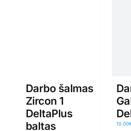
Darbo šalmas
Da
Zircon 1
Ga
DeltaPlus
De
baltas
10.00