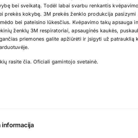
yvybę bei sveikatą. Todėl labai svarbu renkantis kvėpavim
ei prekės kokybę. 3M prekės ženklo produkcija pasizymi
mėdo bei pateisino lūkesčius. Kvėpavimo takų apsauga inte
kinių ženklų 3M respiratoriai, apsauginės kaukės, puskaukė
ančias priemones galite apžiūrėti ir įsigyti už patraukli
arduotuvėje.
kių rasite
čia
. Oficiali gamintojo
svetainė
.
 informacija