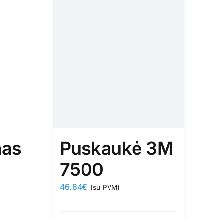
mas
Puskaukė 3M
7500
46.84
€
(su PVM)