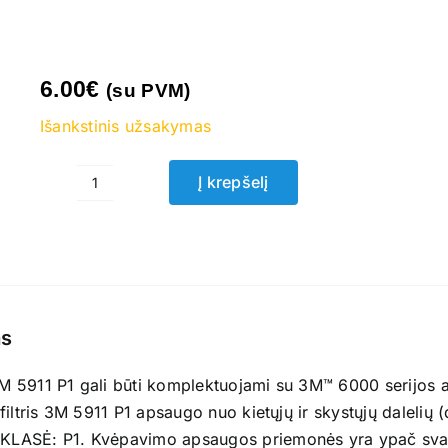
6.00
€
(su PVM)
Išankstinis užsakymas
Į krepšelį
produkto
kiekis:
Priešfiltris
3M
5911
P1
s
s 3M 5911 P1 gali būti komplektuojami su 3M™ 6000 serijos
filtris 3M 5911 P1 apsaugo nuo kietųjų ir skystųjų dalelių (d
ASĖ: P1. Kvėpavimo apsaugos priemonės yra ypač svarb