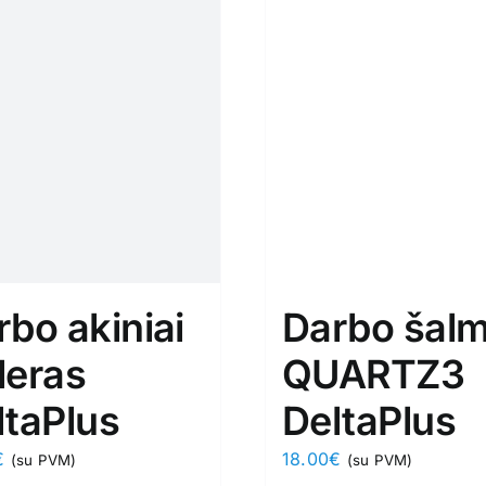
rbo akiniai
Darbo šal
leras
QUARTZ3
ltaPlus
DeltaPlus
€
18.00
€
(su PVM)
(su PVM)