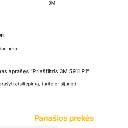
3M
ai
dar nėra.
mas aprašęs “Priešfiltris 3M 5911 P1”
ašyti atsiliepimą, turite
prisijungti
.
Panašios prekės