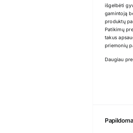
išgelbėti g
gamintoją b
produktų pa
Patikimų pre
takus apsaug
priemonių p
Daugiau pre
Papildoma