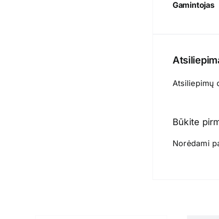
Gamintojas
Atsiliepim
Atsiliepimų 
Būkite pir
Norėdami par