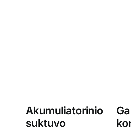
Akumuliatorinio
Ga
suktuvo
ko