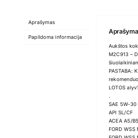
Aprašymas
Aprašyma
Papildoma informacija
Aukštos koky
M2C913 – D 
šiuolaikini
PASTABA: Kai
rekomenduoj
LOTOS alyv
.
SAE 5W-30
API SL/CF
ACEA A5/B
FORD WSS 
FORD WSS 