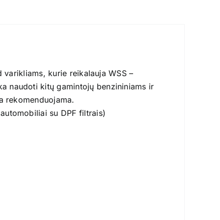
d varikliams, kurie reikalauja WSS –
 naudoti kitų gamintojų benzininiams ir
yra rekomenduojama.
utomobiliai su DPF filtrais)