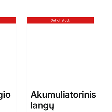
Out of stock
gio
Akumuliatorinis
langų