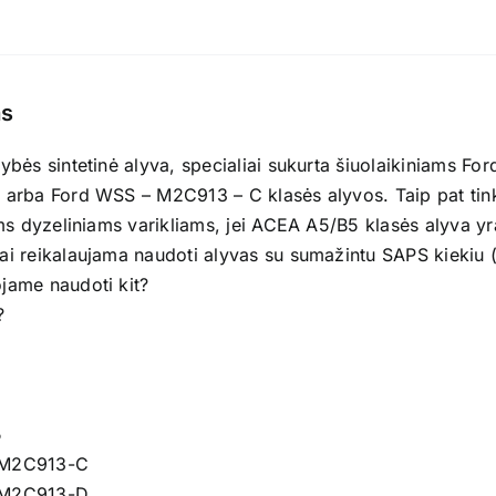
s
bės sintetinė alyva, specialiai sukurta šiuolaikiniams For
arba Ford WSS – M2C913 – C klasės alyvos. Taip pat tinka
ams dyzeliniams varikliams, jei ACEA A5/B5 klasės alyva 
 reikalaujama naudoti alyvas su sumažintu SAPS kiekiu (a
ame naudoti kit?
?
5
M2C913-C
M2C913-D