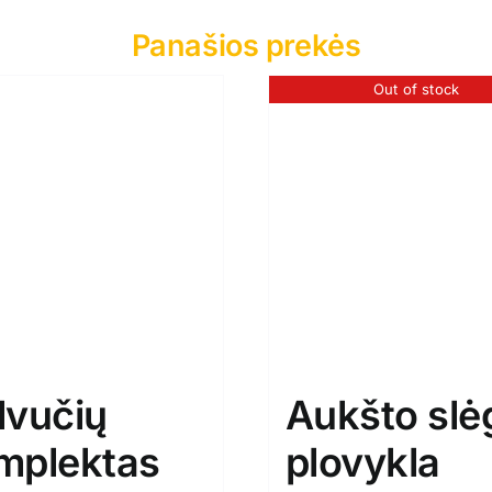
Panašios prekės
Out of stock
lvučių
Aukšto slė
mplektas
plovykla