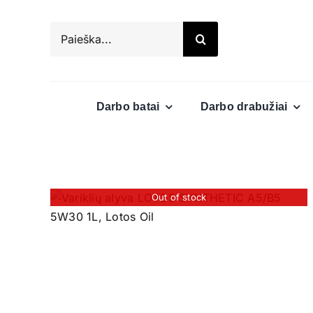
Skip
to
Search
content
for:
Darbo batai
Darbo drabužiai
Out of stock