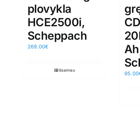
plovykla
gr
HCE2500i,
CD
Scheppach
20
Ah
269.00
€
Sc
Išsamiau
95.00