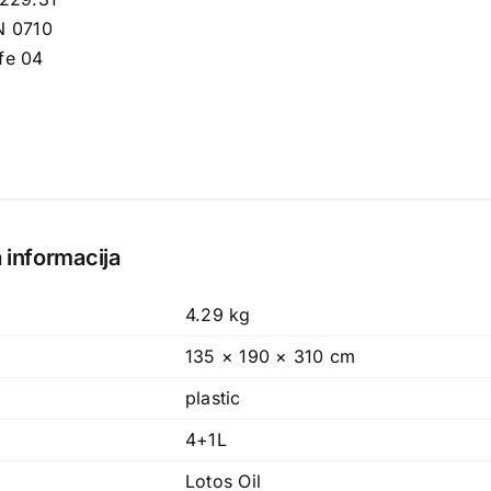
N 0710
fe 04
2
 informacija
4.29 kg
135 × 190 × 310 cm
plastic
4+1L
Lotos Oil