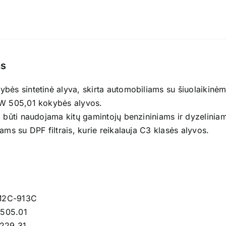
s
bės sintetinė alyva, skirta automobiliams su šiuolaikinė
VW 505,01 kokybės alyvos.
i būti naudojama kitų gamintojų benzininiams ir dyzeliniam
iams su DPF filtrais, kurie reikalauja C3 klasės alyvos.
M2C-913C
505.01
 229.31