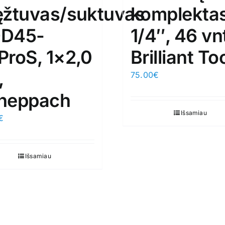
ęžtuvas/suktuvas
komplekta
D45-
1/4″, 46 vnt
ProS, 1×2,0
Brilliant To
,
75.00
€
heppach
Išsamiau
€
Išsamiau