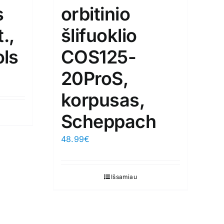
s
orbitinio
.,
šlifuoklio
ols
COS125-
20ProS,
korpusas,
Scheppach
48.99
€
Išsamiau