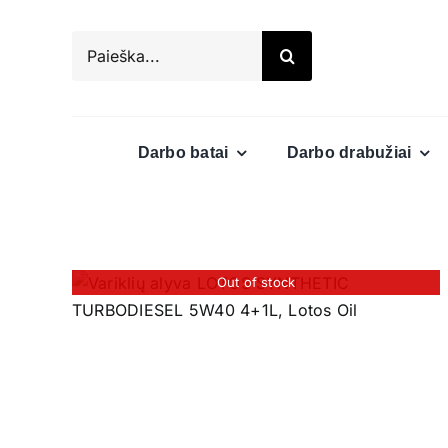
Skip
to
Search
content
for:
Darbo batai
Darbo drabužiai
Out of stock