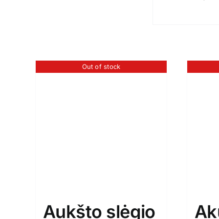
Out of stock
Aukšto slėgio
Ak