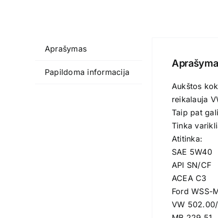
Aprašymas
Aprašyma
Papildoma informacija
Aukštos koky
reikalauja 
Taip pat gal
Tinka varikl
Atitinka:
SAE 5W40
API SN/CF
ACEA C3
Ford WSS-
VW 502.00/
MB 229.51,