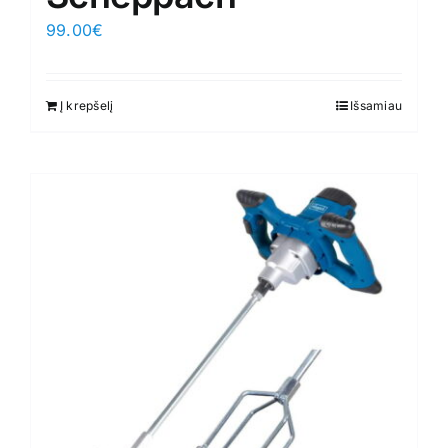
99.00
€
Į krepšelį
Išsamiau