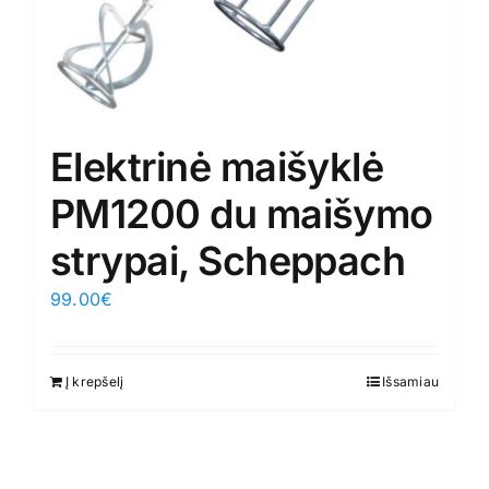
Elektrinė maišyklė
PM1200 du maišymo
strypai, Scheppach
99.00
€
Į krepšelį
Išsamiau