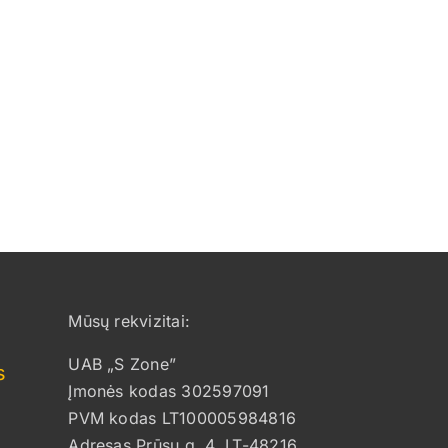
Mūsų rekvizitai:
UAB „S Zone”
s
Įmonės kodas 302597091
PVM kodas LT100005984816
Adresas Prūsų g. 4, LT-48216