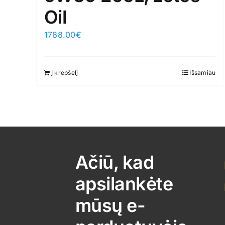
Oil
1788.00
€
Į krepšelį
Išsamiau
Ačiū, kad
apsilankėte
mūsų e-