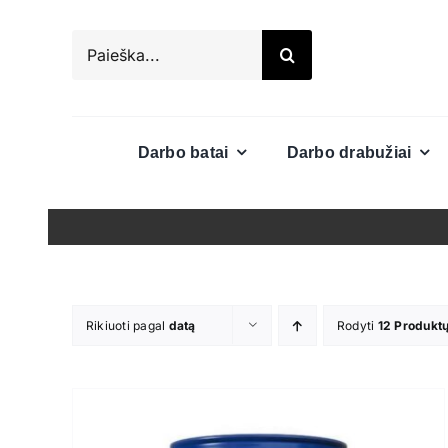
Skip
to
Search
content
for:
Darbo batai
Darbo drabužiai
Rikiuoti pagal
datą
Rodyti
12 Produkt