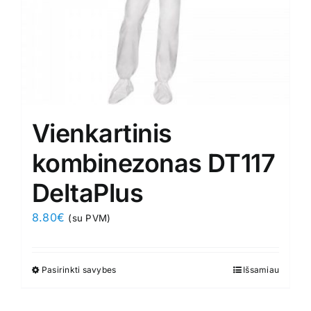
product
page
Vienkartinis
kombinezonas DT117
DeltaPlus
8.80
€
(su PVM)
Pasirinkti savybes
This
Išsamiau
product
has