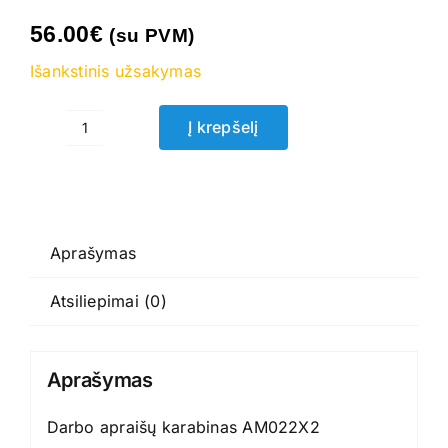
56.00
€
(su PVM)
Išankstinis užsakymas
Į krepšelį
produkto
kiekis:
Darbo
apraišų
karabinas
Aprašymas
AM022X2
Atsiliepimai (0)
DeltaPlus
Aprašymas
Darbo apraišų karabinas AM022X2