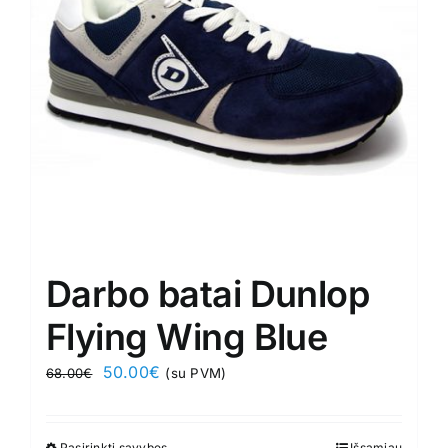
be
chosen
on
the
product
page
Darbo batai Dunlop
Flying Wing Blue
Original
Current
50.00
€
68.00
€
(su PVM)
price
price
was:
is:
Pasirinkti savybes
Išsamiau