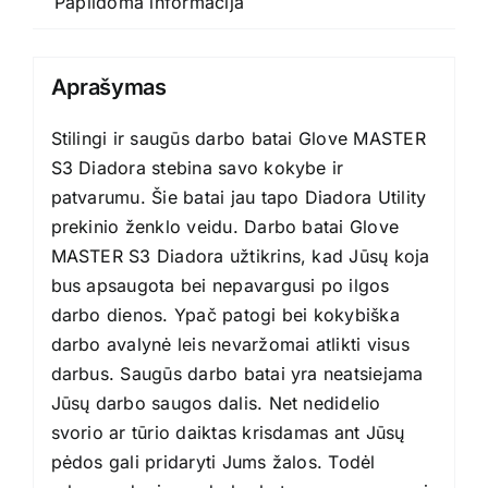
Papildoma informacija
MASTER
Diadora
Aprašymas
Stilingi ir saugūs darbo batai Glove MASTER
S3 Diadora stebina savo kokybe ir
patvarumu. Šie batai jau tapo Diadora Utility
prekinio ženklo veidu. Darbo batai Glove
MASTER S3 Diadora užtikrins, kad Jūsų koja
bus apsaugota bei nepavargusi po ilgos
darbo dienos. Ypač patogi bei kokybiška
darbo avalynė leis nevaržomai atlikti visus
darbus. Saugūs darbo batai yra neatsiejama
Jūsų darbo saugos dalis. Net nedidelio
svorio ar tūrio daiktas krisdamas ant Jūsų
pėdos gali pridaryti Jums žalos. Todėl