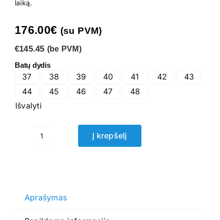
laiką.
176.00
€
(su PVM)
€145.45
(be PVM)
Batų dydis
37
38
39
40
41
42
43
44
45
46
47
48
Išvalyti
Į krepšelį
produkto
kiekis:
Darbo
batai
Glove
Aprašymas
S3