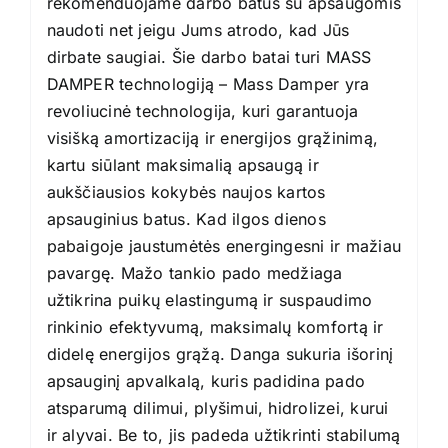
rekomenduojame darbo batus su apsaugomis
naudoti net jeigu Jums atrodo, kad Jūs
dirbate saugiai. Šie darbo batai turi MASS
DAMPER technologiją – Mass Damper yra
revoliucinė technologija, kuri garantuoja
visišką amortizaciją ir energijos grąžinimą,
kartu siūlant maksimalią apsaugą ir
aukščiausios kokybės naujos kartos
apsauginius batus. Kad ilgos dienos
pabaigoje jaustumėtės energingesni ir mažiau
pavargę. Mažo tankio pado medžiaga
užtikrina puikų elastingumą ir suspaudimo
rinkinio efektyvumą, maksimalų komfortą ir
didelę energijos grąžą. Danga sukuria išorinį
apsauginį apvalkalą, kuris padidina pado
atsparumą dilimui, plyšimui, hidrolizei, kurui
ir alyvai. Be to, jis padeda užtikrinti stabilumą