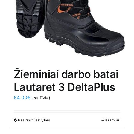
on
the
product
page
Žieminiai darbo batai
Lautaret 3 DeltaPlus
64.00
€
(su PVM)
Pasirinkti savybes
This
Išsamiau
product