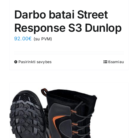
Darbo batai Street
Response S3 Dunlop
92.00
€
(su PVM)
Pasirinkti savybes
This
Išsamiau
product
has
multiple
variants.
The
options
may
be
chosen