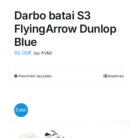
Darbo batai S3
FlyingArrow Dunlop
Blue
92.00
€
(su PVM)
Pasirinkti savybes
This
Išsamiau
product
has
multiple
variants.
Sale!
The
options
may