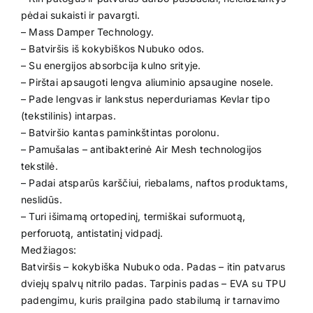
pėdai sukaisti ir pavargti.
– Mass Damper Technology.
– Batviršis iš kokybiškos Nubuko odos.
– Su energijos absorbcija kulno srityje.
– Pirštai apsaugoti lengva aliuminio apsaugine nosele.
– Pade lengvas ir lankstus neperduriamas Kevlar tipo
(tekstilinis) intarpas.
– Batviršio kantas paminkštintas porolonu.
– Pamušalas – antibakterinė Air Mesh technologijos
tekstilė.
– Padai atsparūs karščiui, riebalams, naftos produktams,
neslidūs.
– Turi išimamą ortopedinį, termiškai suformuotą,
perforuotą, antistatinį vidpadį.
Medžiagos:
Batviršis – kokybiška Nubuko oda. Padas – itin patvarus
dviejų spalvų nitrilo padas. Tarpinis padas – EVA su TPU
padengimu, kuris prailgina pado stabilumą ir tarnavimo