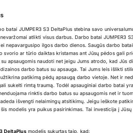
JUMPER3
S3
s
DeltaPlus
o batai JUMPER3 S3 DeltaPlus stebina savo universalumu
 nevaržomai atlikti visus darbus. Darbo batai JUMPER3 S3
ei nepavargusipo ilgos darbo dienos. Saugūs darbo batai
io svorio ar tūrio daiktas kristamas ant Jūsų pėdos gali 
su apsaugomis naudoti net jeigu Jums atrodo, kad Jūs dirba
 dizainos darbo batus su apsauga. Tai Jums leis išlikti sti
užtikrina patikimą pėdų apsaugą darbo vietoje. Net ir nedi
ali sukelti rimtą traumą. Todėl apsauginiai darbo batai y
menduojama rinktis darbo batus su apsaugomis net ir tuom
adeda išvengti nelaimingų atsitikimų. Jeigu ieškote patik
 šis modelis yra puikus pasirinkimas. Tai investicija į Jūs
.
 DeltaPlus
modelis sukurtas taip, kad: