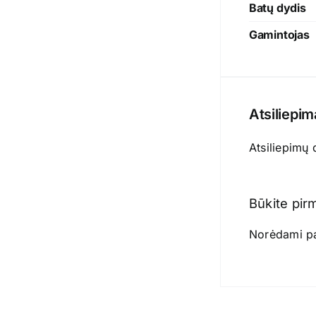
Batų dydis
Gamintojas
Atsiliepim
Atsiliepimų 
Būkite pir
Norėdami par