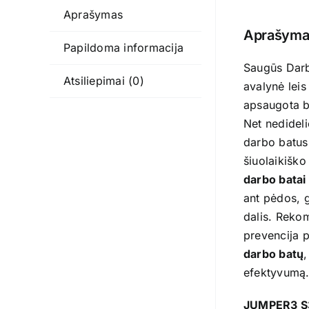
Aprašymas
Aprašyma
Papildoma informacija
Saugūs Darb
Atsiliepimai (0)
avalynė leis
apsaugota b
Net nedidel
darbo batus 
šiuolaikiško
darbo batai
ant pėdos, g
dalis. Reko
prevencija p
darbo batų
,
efektyvumą
JUMPER3 S3