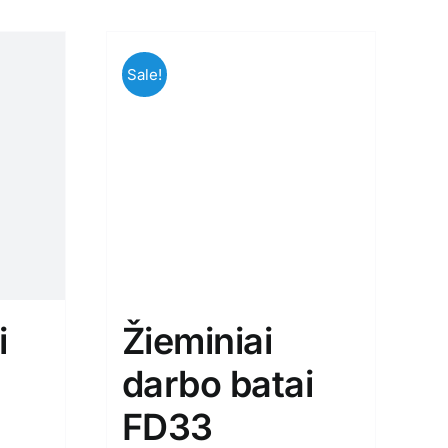
Sale!
i
Žieminiai
darbo batai
FD33