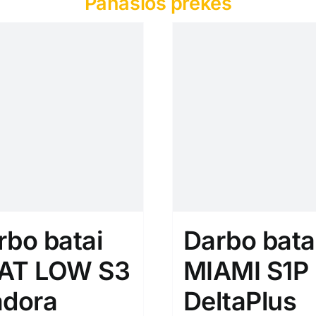
Panašios prekės
rbo batai
Darbo bata
AT LOW S3
MIAMI S1P
adora
DeltaPlus