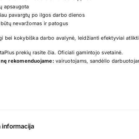
tų apsaugota
iau pavargtų po ilgos darbo dienos
 būtų nevaržomas ir patogus
ogi bei kokybiška darbo avalynė, leidžianti efektyviai atlik
taPlus prekių rasite
čia
. Oficiali gamintojo
svetainė
.
ynę rekomenduojame:
vairuotojams, sandėlio darbuotoj
 informacija