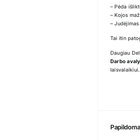
– Pėda išlik
– Kojos maž
– Judėjimas
Tai itin pat
Daugiau Del
Darbo aval
laisvalaikiui.
Papildoma