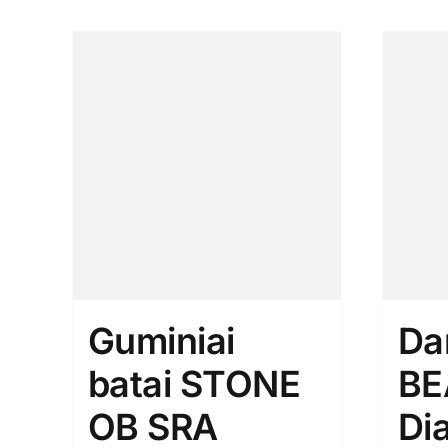
Guminiai
Da
batai STONE
BE
OB SRA
Di