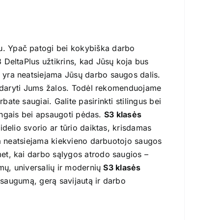
. Ypač patogi bei kokybiška darbo
 DeltaPlus užtikrins, kad Jūsų koja bus
 yra neatsiejama Jūsų darbo saugos dalis.
pridaryti Jums žalos. Todėl rekomenduojame
te saugiai. Galite pasirinkti stilingus bei
lingais bei apsaugoti pėdas.
S3 klasės
delio svorio ar tūrio daiktas, krisdamas
ra neatsiejama kiekvieno darbuotojo saugos
et, kai darbo sąlygos atrodo saugios –
imų, universalių ir modernių
S3 klasės
ų saugumą, gerą savijautą ir darbo