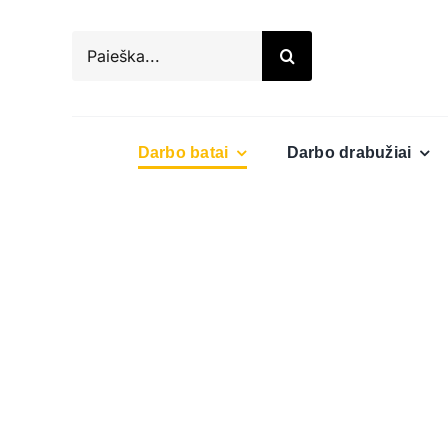
Skip
to
Search
content
for:
Darbo batai
Darbo drabužiai