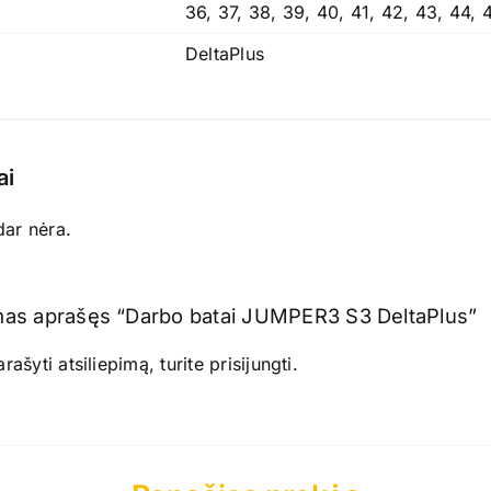
36, 37, 38, 39, 40, 41, 42, 43, 44, 
DeltaPlus
ai
dar nėra.
mas aprašęs “Darbo batai JUMPER3 S3 DeltaPlus”
ašyti atsiliepimą, turite
prisijungti
.