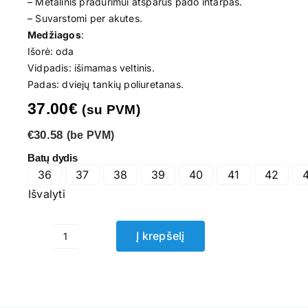
– Metalinis pradūrimui atsparus pado intarpas.
– Suvarstomi per akutes.
Medžiagos
:
Išorė: oda
Vidpadis: išimamas veltinis.
Padas: dviejų tankių poliuretanas.
37.00
€
(su PVM)
€30.58
(be PVM)
Batų dydis
36
37
38
39
40
41
42
Išvalyti
Į krepšelį
produkto
kiekis:
Darbo
batai