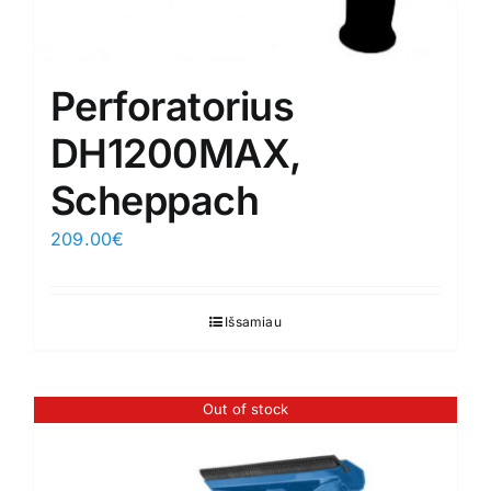
Perforatorius
DH1200MAX,
Scheppach
209.00
€
Išsamiau
Out of stock