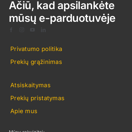
Ačiū, kad apsilankėte
the
product
mūsų e-parduotuvėje
page
Privatumo politika
Prekių grąžinimas
Atsiskaitymas
Prekių pristatymas
Apie mus