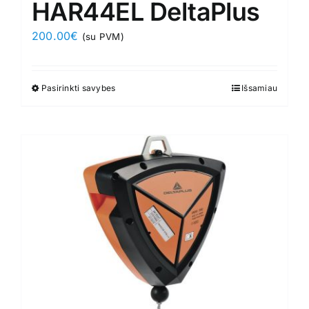
HAR44EL DeltaPlus
200.00
€
(su PVM)
Pasirinkti savybes
This
Išsamiau
product
has
multiple
variants.
The
options
may
be
chosen
on
the