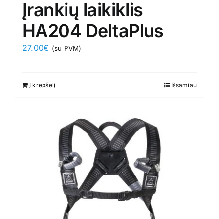
Įrankių laikiklis
HA204 DeltaPlus
27.00
€
(su PVM)
Į krepšelį
Išsamiau