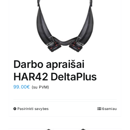
Darbo apraišai
HAR42 DeltaPlus
99.00
€
(su PVM)
Pasirinkti savybes
This
Išsamiau
product
has