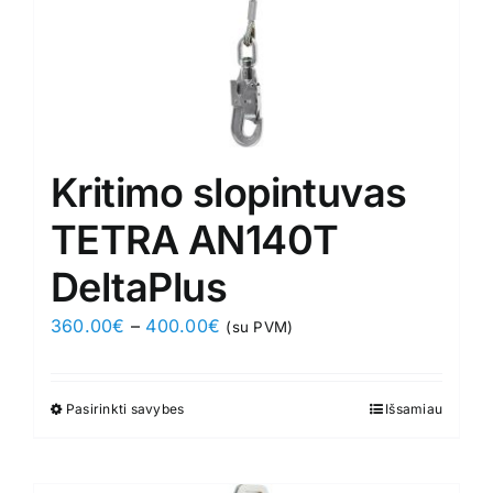
product
page
Kritimo slopintuvas
TETRA AN140T
DeltaPlus
Price
360.00
€
–
400.00
€
(su PVM)
range:
360.00€
Pasirinkti savybes
This
Išsamiau
through
product
400.00€
has