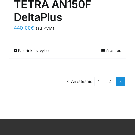
TETRA AN150F
DeltaPlus
440.00
€
(su PVM)
Pasirinkti savybes
This
Išsamiau
product
has
multiple
Ankstesnis
1
2
3
variants.
The
options
may
be
chosen
on