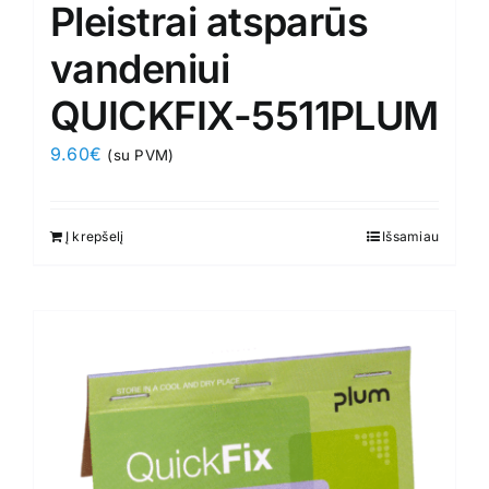
Pleistrai atsparūs
vandeniui
QUICKFIX-5511PLUM
9.60
€
(su PVM)
Į krepšelį
Išsamiau