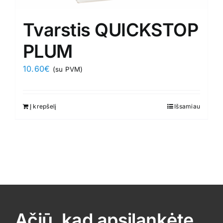
Tvarstis QUICKSTOP
PLUM
10.60
€
(su PVM)
Į krepšelį
Išsamiau
Ačiū, kad apsilankėte