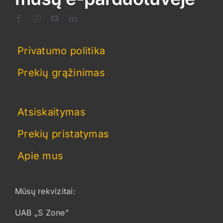
the
product
page
Privatumo politika
Prekių grąžinimas
Atsiskaitymas
Prekių pristatymas
Apie mus
Mūsų rekvizitai:
UAB „S Zone”