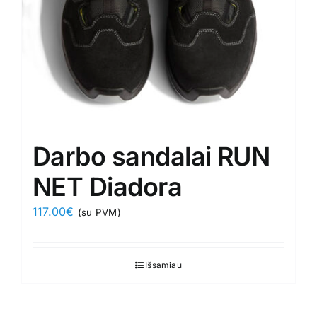
the
product
page
Darbo sandalai RUN
NET Diadora
117.00
€
(su PVM)
Išsamiau