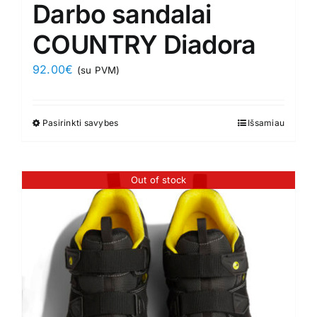
Darbo sandalai
COUNTRY Diadora
92.00
€
(su PVM)
Pasirinkti savybes
This
Išsamiau
product
has
Out of stock
multiple
variants.
The
options
may
be
chosen
on