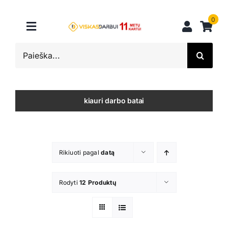
Skip
to
0
Toggle
content
Navigation
Search
Darbo batai
for:
Darbo drabužiai
kiauri darbo batai
Pirštinės
Galvos apsauga
Rikiuoti pagal
datą
Vienkartiniai
Kritimas
Rodyti
12 Produktų
Kita