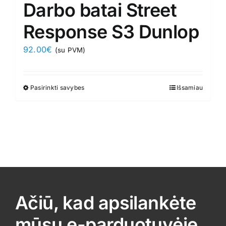
Darbo batai Street
Response S3 Dunlop
92.00
€
(su PVM)
Pasirinkti savybes
This
Išsamiau
product
has
multiple
variants.
The
options
may
Ačiū, kad apsilankėte
be
chosen
mūsų e-parduotuvėje
on