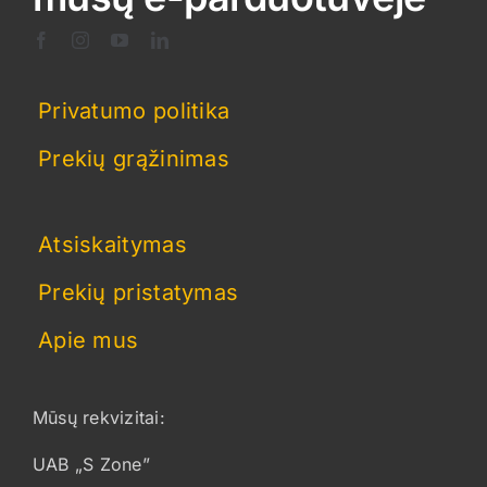
the
product
page
Privatumo politika
Prekių grąžinimas
Atsiskaitymas
Prekių pristatymas
Apie mus
Mūsų rekvizitai:
UAB „S Zone”