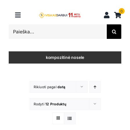
Skip
to
0
Toggle
content
Navigation
Search
Darbo batai
for:
Darbo drabužiai
kompozitinė nosele
Pirštinės
Galvos apsauga
Rikiuoti pagal
datą
Vienkartiniai
Kritimas
Rodyti
12 Produktų
Kita