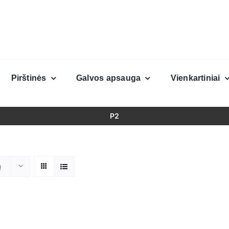
Pirštinės
Galvos apsauga
Vienkartiniai
P2
ų