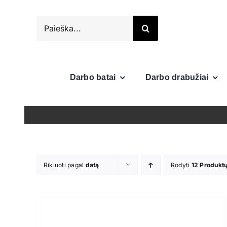
Skip
to
Search
content
for:
Darbo batai
Darbo drabužiai
Rikiuoti pagal
datą
Rodyti
12 Produkt