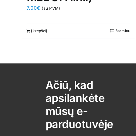
7.00
€
(su PVM)
Į krepšelį
Išsamiau
Ačiū, kad
apsilankėte
mūsų e-
parduotuvėje