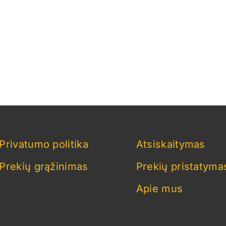
Privatumo politika
Atsiskaitymas
Prekių grąžinimas
Prekių pristatyma
Apie mus