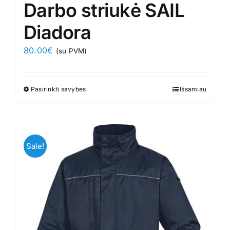
Darbo striukė SAIL
Diadora
80.00
€
(su PVM)
Pasirinkti savybes
This
Išsamiau
product
has
multiple
variants.
Sale!
The
options
may
be
chosen
on