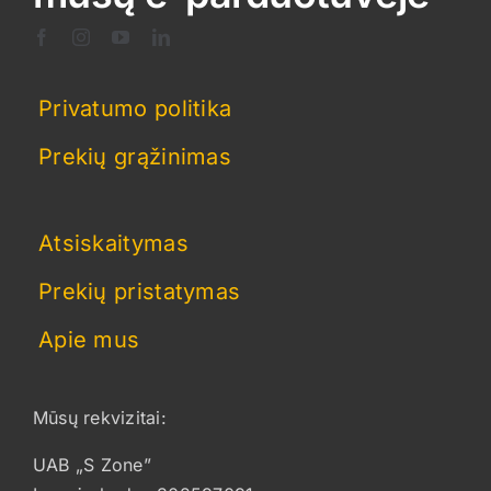
the
product
page
Privatumo politika
Prekių grąžinimas
Atsiskaitymas
Prekių pristatymas
Apie mus
Mūsų rekvizitai:
UAB „S Zone”