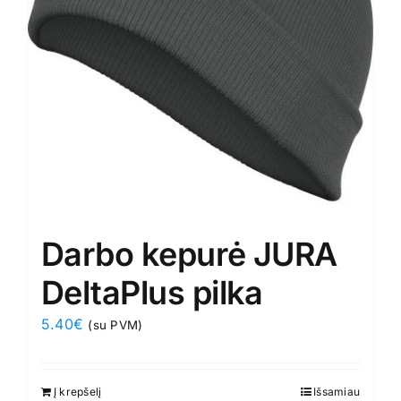
be
chosen
on
the
product
page
Darbo kepurė JURA
DeltaPlus pilka
5.40
€
(su PVM)
Į krepšelį
Išsamiau