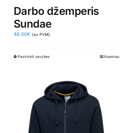
Darbo džemperis
Sundae
46.00
€
(su PVM)
Pasirinkti savybes
This
Išsamiau
product
has
multiple
variants.
The
options
may
be
chosen