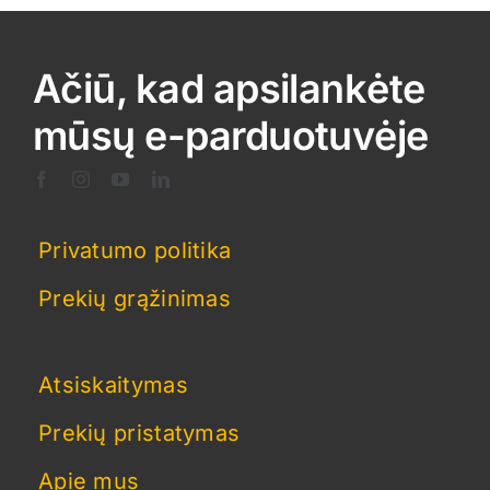
be
chosen
on
Ačiū, kad apsilankėte
the
product
mūsų e-parduotuvėje
page
Privatumo politika
Prekių grąžinimas
Atsiskaitymas
Prekių pristatymas
Apie mus