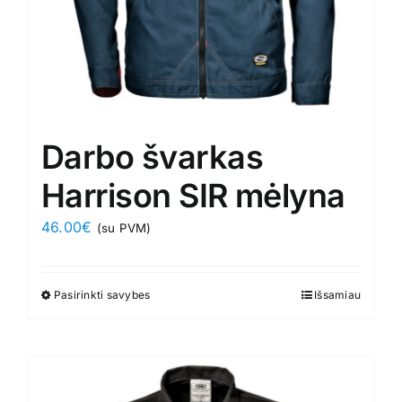
product
page
Darbo švarkas
Harrison SIR mėlyna
46.00
€
(su PVM)
Pasirinkti savybes
This
Išsamiau
product
has
multiple
variants.