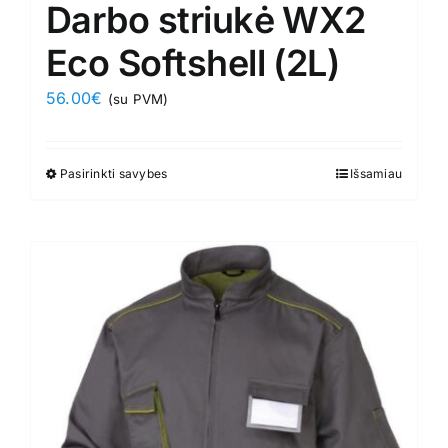
Darbo striukė WX2
Eco Softshell (2L)
56.00
€
(su PVM)
Pasirinkti savybes
This
Išsamiau
product
has
multiple
variants.
The
options
may
be
chosen
on