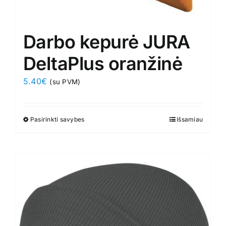
Darbo kepurė JURA
DeltaPlus oranžinė
5.40
€
(su PVM)
Pasirinkti savybes
This
Išsamiau
product
has
multiple
variants.
The
options
may