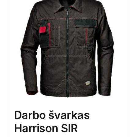
The
options
may
be
chosen
on
the
product
page
Darbo švarkas
Harrison SIR