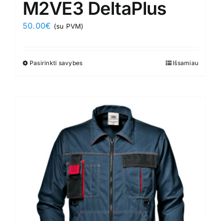
M2VE3 DeltaPlus
50.00
€
(su PVM)
Pasirinkti savybes
This
Išsamiau
product
has
multiple
variants.
The
options
may
be
chosen
on
the