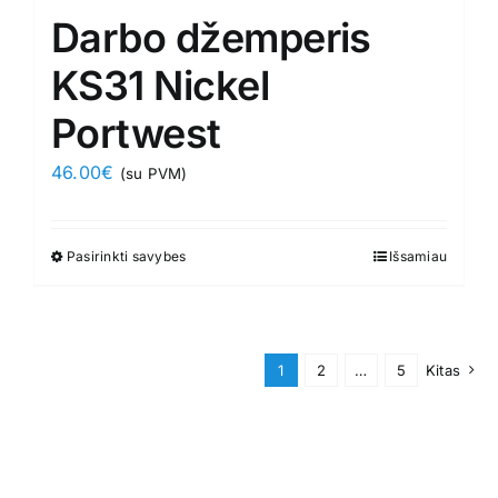
Darbo džemperis
KS31 Nickel
Portwest
46.00
€
(su PVM)
Pasirinkti savybes
This
Išsamiau
product
has
multiple
1
2
…
5
Kitas
variants.
The
options
may