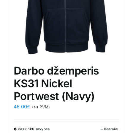
on
the
product
page
Darbo džemperis
KS31 Nickel
Portwest (Navy)
46.00
€
(su PVM)
Pasirinkti savybes
This
Išsamiau