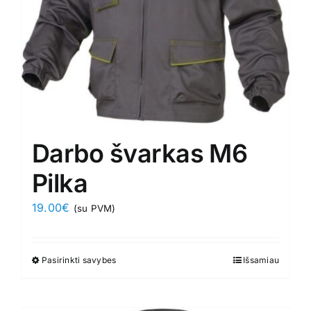
the
product
page
Darbo švarkas M6
Pilka
19.00
€
(su PVM)
Pasirinkti savybes
This
Išsamiau
product
has