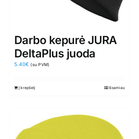
Darbo kepurė JURA
DeltaPlus juoda
5.40
€
(su PVM)
Į krepšelį
Išsamiau