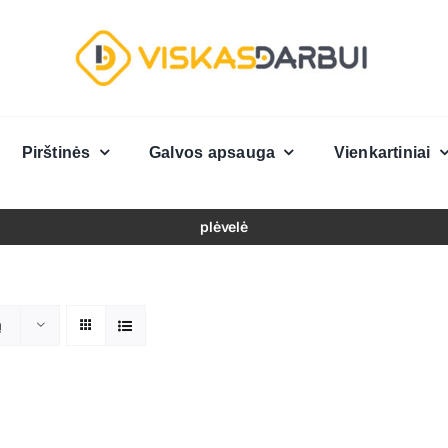
Pirštinės
Galvos apsauga
Vienkartiniai
plėvelė
ų