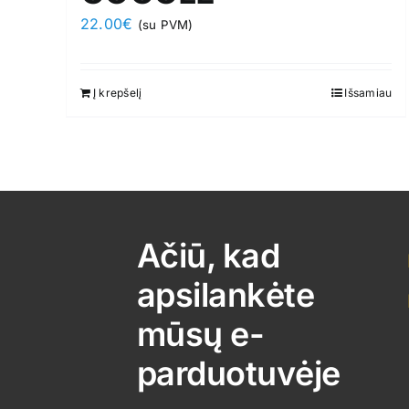
22.00
€
(su PVM)
Į krepšelį
Išsamiau
Ačiū, kad
apsilankėte
mūsų e-
parduotuvėje