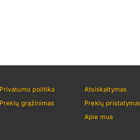
Privatumo politika
Atsiskaitymas
Prekių grąžinimas
Prekių pristatyma
Apie mus