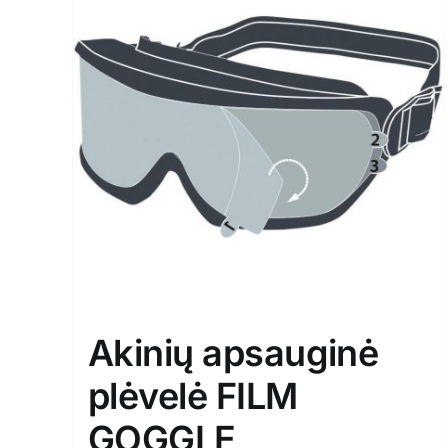
Akinių apsauginė
plėvelė FILM
GOGGLE