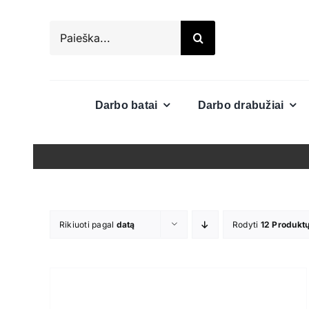
Skip
to
Search
content
for:
Darbo batai
Darbo drabužiai
Rikiuoti pagal
datą
Rodyti
12 Produkt