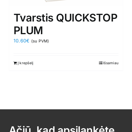
Tvarstis QUICKSTOP
PLUM
10.60
€
(su PVM)
Į krepšelį
Išsamiau
Ačiū, kad apsilankėte