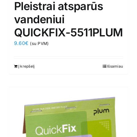
Pleistrai atsparūs
vandeniui
QUICKFIX-5511PLUM
9.60
€
(su PVM)
Į krepšelį
Išsamiau