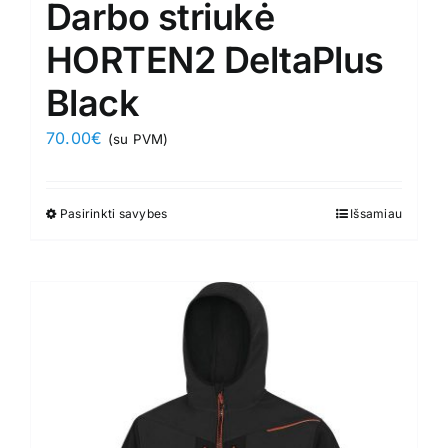
Darbo striukė
HORTEN2 DeltaPlus
Black
70.00
€
(su PVM)
Pasirinkti savybes
This
Išsamiau
product
has
multiple
variants.
The
options
may
be