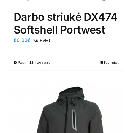
Darbo striukė DX474
Softshell Portwest
80.00
€
(su PVM)
Pasirinkti savybes
This
Išsamiau
product
has
multiple
variants.
The
options
may
be