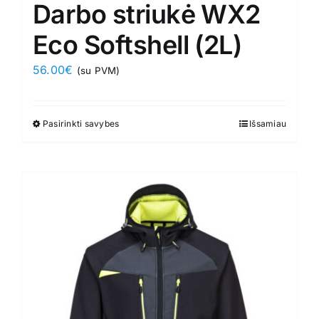
Darbo striukė WX2
Eco Softshell (2L)
56.00
€
(su PVM)
Pasirinkti savybes
This
Išsamiau
product
has
multiple
variants.
The
options
may
be
chosen
on