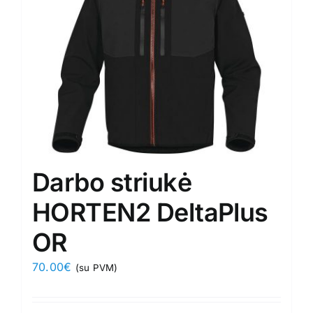
chosen
on
the
product
page
Darbo striukė
HORTEN2 DeltaPlus
OR
70.00
€
(su PVM)