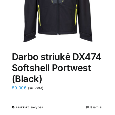
the
product
page
Darbo striukė DX474
Softshell Portwest
(Black)
80.00
€
(su PVM)
Pasirinkti savybes
This
Išsamiau
product