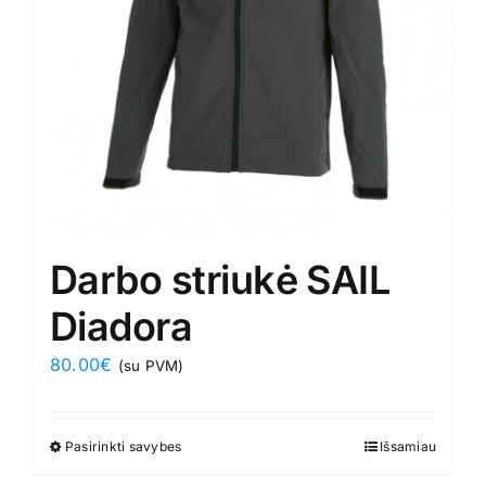
chosen
on
the
product
page
Darbo striukė SAIL
Diadora
80.00
€
(su PVM)
Pasirinkti savybes
This
Išsamiau
product