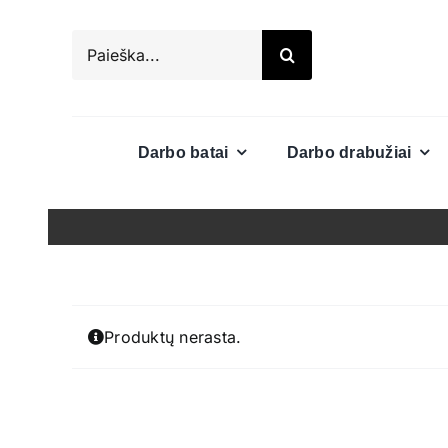
Skip
to
Search
content
for:
Darbo batai
Darbo drabužiai
Produktų nerasta.