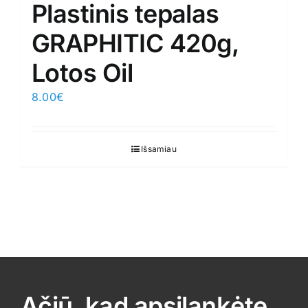
Plastinis tepalas
GRAPHITIC 420g,
Lotos Oil
8.00
€
Išsamiau
Ačiū, kad apsilankėte