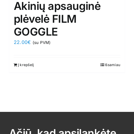
Akinių apsauginė
plėvelė FILM
GOGGLE
22.00
€
(su PVM)
Į krepšelį
Išsamiau
Ačiū, kad apsilankėte