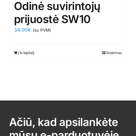
Odinė suvirintojų
prijuostė SW10
34.00
€
(su PVM)
Į krepšelį
Išsamiau
Ačiū, kad apsilankėte
mūsų e-parduotuvėje