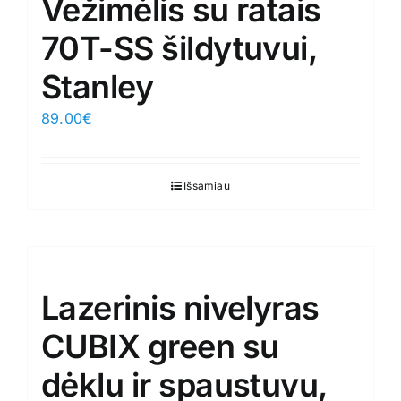
Vežimėlis su ratais
70T-SS šildytuvui,
Stanley
89.00
€
Išsamiau
Lazerinis nivelyras
CUBIX green su
dėklu ir spaustuvu,