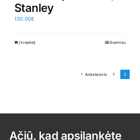
Stanley
130.00
€
Į krepšelį
Išsamiau
Ankstesnis
1
2
Ačiū, kad apsilankėte