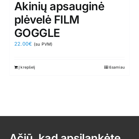
Akinių apsauginė
plėvelė FILM
GOGGLE
22.00
€
(su PVM)
Į krepšelį
Išsamiau
Ačiū, kad apsilankėte